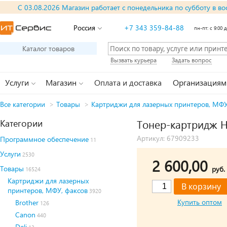
С 03.08.2026 Магазин работает с понедельника по субботу в во
Россия
+7 343 359-84-88
пн-пт: с 9:00 д
Каталог товаров
Вызвать курьера
Задать вопрос
Услуги
Магазин
Оплата и доставка
Организациям
Все категории
>
Товары
>
Картриджи для лазерных принтеров, МФУ
Категории
Тонер-картридж H
Артикул: 67909233
Программное обеспечение
11
Услуги
2530
2 600,00
Товары
руб.
16524
Картриджи для лазерных
принтеров, МФУ, факсов
3920
Купить оптом
Brother
126
Canon
440
Deli