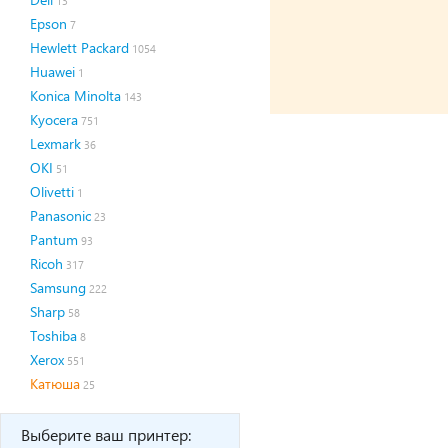
13
Epson
7
Hewlett Packard
1054
Huawei
1
Konica Minolta
143
Kyocera
751
Lexmark
36
OKI
51
Olivetti
1
Panasonic
23
Pantum
93
Ricoh
317
Samsung
222
Sharp
58
Toshiba
8
Xerox
551
Катюша
25
Выберите ваш принтер: