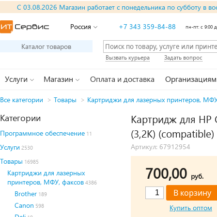
С 03.08.2026 Магазин работает с понедельника по субботу в во
Россия
+7 343 359-84-88
пн-пт: с 9:00 д
Каталог товаров
Вызвать курьера
Задать вопрос
Услуги
Магазин
Оплата и доставка
Организациям
Все категории
>
Товары
>
Картриджи для лазерных принтеров, МФУ
Категории
Картридж для HP 
(3,2K) (compatible)
Программное обеспечение
11
Артикул: 67912954
Услуги
2530
Товары
16985
700,00
Картриджи для лазерных
руб.
принтеров, МФУ, факсов
4386
Brother
189
Canon
598
Купить оптом
Deli