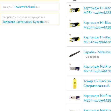
Hewlett Packard
Тонер »
421
Картридж Hi-Blac
M254nw/dw/M280
Заправка лазерных картриджей »
Заправка картриджей Kyocera
265
Картридж Hi-Blac
M254nw/dw/M280
Картридж Hi-Blac
M254nw/dw/M280
Барабан Mitsubi
26 заказов
Картридж NetProd
M254nw/dw/M280
Тонер Hi-Black У
Сферизованный, Т
Картридж NetProd
M254nw/dw/M280
Картридж NetProd