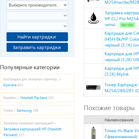
M254nw/dw/M280
Заправка картри
HP CLJ Pro M25
чипа)
Тест ОК!
Картридж для C
Найти картриджи
045H Bk/HP Colo
черный (3,1K) (co
Заправить картриджи
Картридж для HP
черный (3,2K) UN
Популярные категории
Картридж для HP
(3,2K) MyInk
Картриджи для лазерных принтер... »
Тонер Картридж 
Kyocera
835
M254/280/281 (O
Hewlett Packard
Барабан »
203
Похожие товары
Samsung
Тонер »
108
Наименование
Заправка лазерных картриджей »
Заправка картриджей HP (Hewlett
Тонер Hi-Black У
Packard)
327
Сферизованный, Т