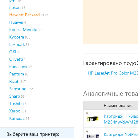
19
Epson
13
Hewlett Packard
1172
Huawei
4
Konica Minolta
171
Kyocera
835
Lexmark
36
OKI
51
Olivetti
1
Гарантировано подой
Panasonic
23
HP LaserJet Pro Color M2
Pantum
93
Ricoh
317
Samsung
222
Аналогичные тов
Sharp
58
Toshiba
8
Наименование
Xerox
551
Картридж Hi-Blac
Катюша
25
M254nw/dw/M280
Выберите ваш принтер:
Картридж NetProd