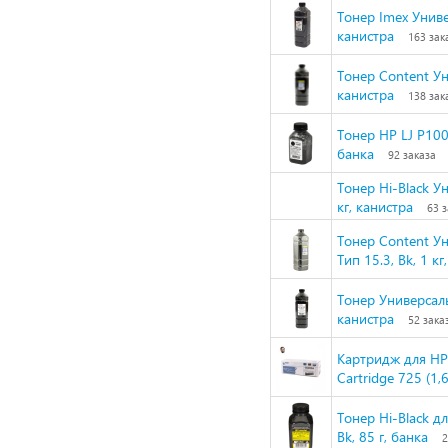
Тонер Imex Униве
канистра
163 зак
Тонер Content Ун
канистра
138 зак
Тонер HP LJ P100
банка
92 заказа
Тонер Hi-Black У
кг, канистра
63 
Тонер Content Ун
Тип 15.3, Bk, 1 кг
Тонер Универсаль
канистра
52 зака
Картридж для H
Cartridge 725 (1
Тонер Hi-Black д
Bk, 85 г, банка
2