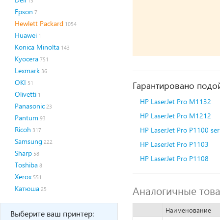
13
Epson
7
Hewlett Packard
1054
Huawei
1
Konica Minolta
143
Kyocera
751
Lexmark
36
OKI
Гарантировано подой
51
Olivetti
1
HP LaserJet Pro M1132
Panasonic
23
HP LaserJet Pro M1212
Pantum
93
Ricoh
HP LaserJet Pro P1100 ser
317
Samsung
222
HP LaserJet Pro P1103
Sharp
58
HP LaserJet Pro P1108
Toshiba
8
Xerox
551
Аналогичные тов
Катюша
25
Наименование
Выберите ваш принтер: