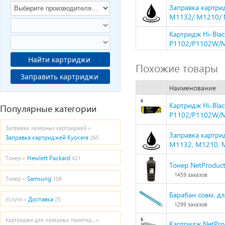
Заправка картри
M1132/ M1210/ M
Картридж Hi-Blac
P1102/P1102W/M
Найти картриджи
Похожие товары
Заправить картриджи
Наименование
Картридж Hi-Blac
Популярные категории
P1102/P1102W/M
Заправка лазерных картриджей »
Заправка картрид
Заправка картриджей Kyocera
265
M1132, M1210, M
Hewlett Packard
Тонер »
421
Тонер NetProduct
1459 заказов
Samsung
Тонер »
108
Барабан совм. д
Доставка
Услуги »
25
1299 заказов
Картриджи для лазерных принтер... »
Картридж NetProd