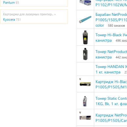
Pantum
93
P1102/P1102W/M
Барабан NetProdu
Картриджи для лазерных принтер... »
P1005/1505/P11
Kyocera
751
color
580 заказов
Тонер Hi-Black Ун
канистра
496 зак
Тонер NetProduct
канистра
442 зак
Тонер HANDAN Ун
1 кг, канистра
2
Картридж Hi-Bla
P1005/P1505/M11
Тонер Static Con
1KG, Bk, 1 кг, фл
Картридж NetPro
P1005/P1505/Can