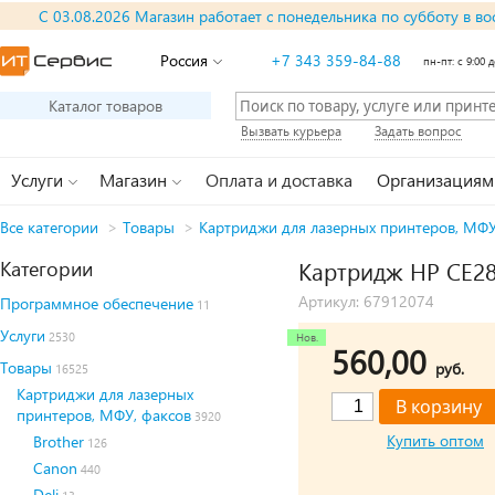
С 03.08.2026 Магазин работает с понедельника по субботу в во
Россия
+7 343 359-84-88
пн-пт: с 9:00 д
Каталог товаров
Вызвать курьера
Задать вопрос
Услуги
Магазин
Оплата и доставка
Организациям
Все категории
>
Товары
>
Картриджи для лазерных принтеров, МФУ
Категории
Картридж HP CE285X
Артикул: 67912074
Программное обеспечение
11
Услуги
2530
560,00
Товары
руб.
16525
Картриджи для лазерных
принтеров, МФУ, факсов
3920
Купить оптом
Brother
126
Canon
440
Deli