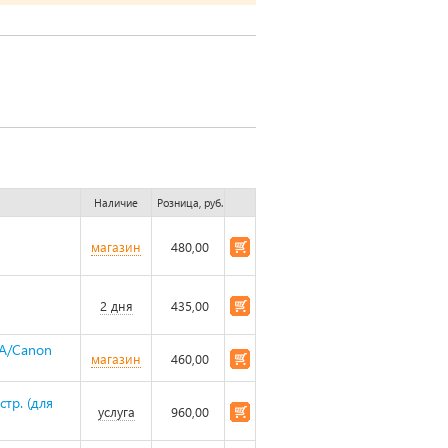
Наличие
Розница, руб.
магазин
480,00
2 дня
435,00
0A/Canon
магазин
460,00
тр. (для
услуга
960,00