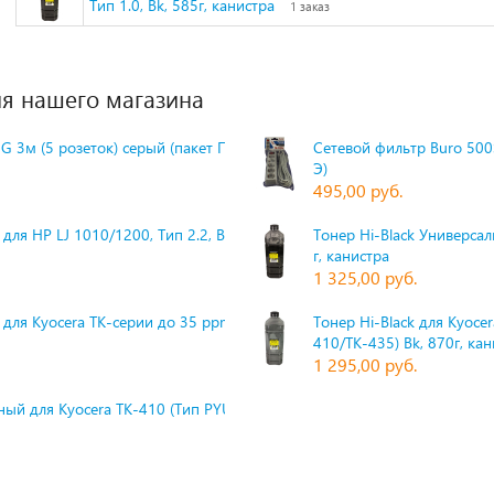
Тип 1.0, Bk, 585г, канистра
1 заказ
я нашего магазина
G 3м (5 розеток) серый (пакет П
Сетевой фильтр Buro 500S
Э)
495,00 руб.
для HP LJ 1010/1200, Тип 2.2, Bk,
Тонер Hi-Black Универсаль
г, канистра
1 325,00 руб.
 для Kyocera TK-серии до 35 ppm,
Тонер Hi-Black для Kyoce
410/TK-435) Bk, 870г, ка
1 295,00 руб.
ый для Kyocera TK-410 (Тип PYU