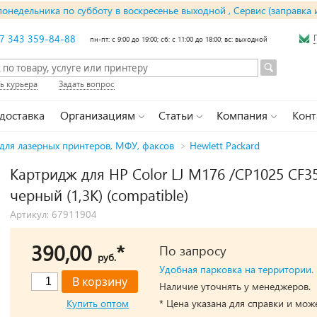
понедельника по субботу в воскресенье выходной , Сервис (заправка 
7 343 359-84-88
пн-пт: с 9:00 до 19:00; сб: с 11:00 до 18:00; вс: выходной
ь курьера
Задать вопрос
 доставка
Организациям
Статьи
Компания
Конт
для лазерных принтеров, МФУ, факсов
>
Hewlett Packard
Картридж для HP Color LJ M176 /CP1025 CF
черный (1,3K) (compatible)
Артикул: 67911904
390,00
*
По запросу
руб.
Удобная парковка на территории.
Наличие уточнять у менеджеров.
Купить оптом
* Цена указана для справки и мож