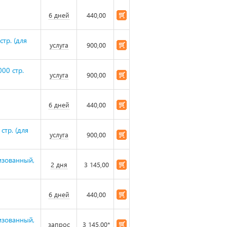
6 дней
440,00
тр. (для
услуга
900,00
00 стр.
услуга
900,00
6 дней
440,00
стр. (для
услуга
900,00
изованный,
2 дня
3 145,00
6 дней
440,00
изованный,
запрос
3 145,00*