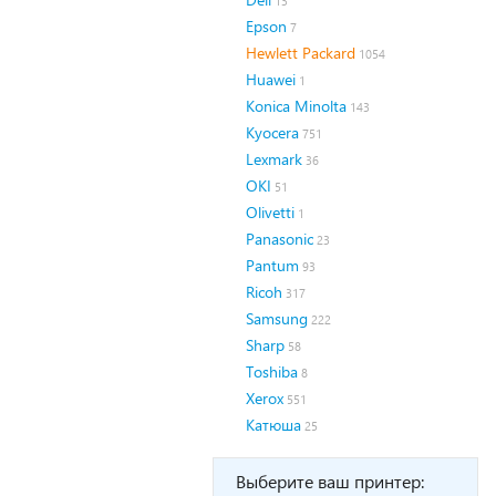
13
Epson
7
Hewlett Packard
1054
Huawei
1
Konica Minolta
143
Kyocera
751
Lexmark
36
OKI
51
Olivetti
1
Panasonic
23
Pantum
93
Ricoh
317
Samsung
222
Sharp
58
Toshiba
8
Xerox
551
Катюша
25
Выберите ваш принтер: