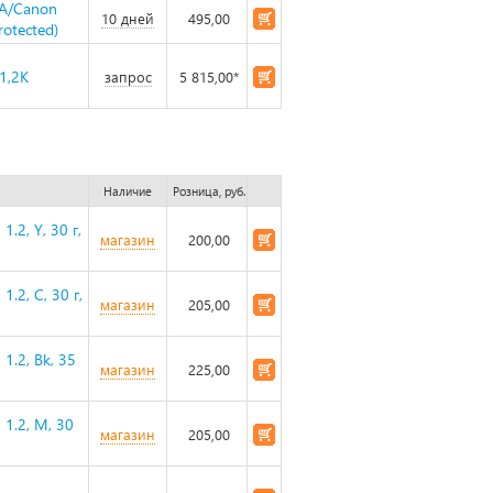
0A/Canon
10 дней
495,00
otected)
1,2K
запрос
5 815,00*
Наличие
Розница, руб.
.2, Y, 30 г,
магазин
200,00
.2, C, 30 г,
магазин
205,00
1.2, Bk, 35
магазин
225,00
1.2, M, 30
магазин
205,00