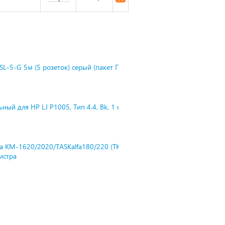
L-5-G 5м (5 розеток) серый (пакет П
ный для HP LJ P1005, Тип 4.4, Bk, 1 к
ra KM-1620/2020/TASKalfa180/220 (TK-
нистра