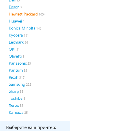
13
Epson
7
Hewlett Packard
1054
Huawei
1
Konica Minolta
143
Kyocera
751
Lexmark
36
OKI
51
Olivetti
1
Panasonic
23
Pantum
93
Ricoh
317
Samsung
222
Sharp
58
Toshiba
8
Xerox
551
Катюша
25
Выберите ваш принтер: