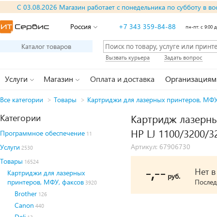
С 03.08.2026 Магазин работает с понедельника по субботу в во
Россия
+7 343 359-84-88
пн-пт: с 9:00 д
Каталог товаров
Вызвать курьера
Задать вопрос
Услуги
Магазин
Оплата и доставка
Организациям
Все категории
>
Товары
>
Картриджи для лазерных принтеров, МФУ
Категории
Картридж лазерны
HP LJ 1100/3200/3
Программное обеспечение
11
Артикул: 67906730
Услуги
2530
Товары
16524
-,--
Нет 
Картриджи для лазерных
руб.
принтеров, МФУ, факсов
Послед
3920
Brother
126
Canon
440
Deli