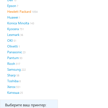
13
Epson
7
Hewlett Packard
1054
Huawei
1
Konica Minolta
143
Kyocera
751
Lexmark
36
OKI
51
Olivetti
1
Panasonic
23
Pantum
93
Ricoh
317
Samsung
222
Sharp
58
Toshiba
8
Xerox
551
Катюша
25
Выберите ваш принтер: