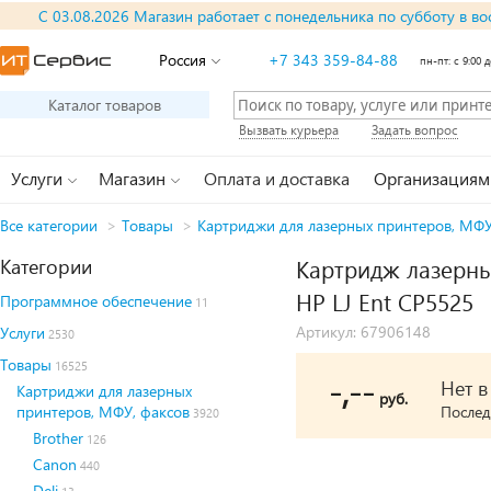
С 03.08.2026 Магазин работает с понедельника по субботу в во
Россия
+7 343 359-84-88
пн-пт: с 9:00 д
Каталог товаров
Вызвать курьера
Задать вопрос
Услуги
Магазин
Оплата и доставка
Организациям
Все категории
>
Товары
>
Картриджи для лазерных принтеров, МФУ
Категории
Картридж лазерны
HP LJ Ent CP5525
Программное обеспечение
11
Артикул: 67906148
Услуги
2530
Товары
16525
-,--
Нет 
Картриджи для лазерных
руб.
принтеров, МФУ, факсов
Послед
3920
Brother
126
Canon
440
Deli