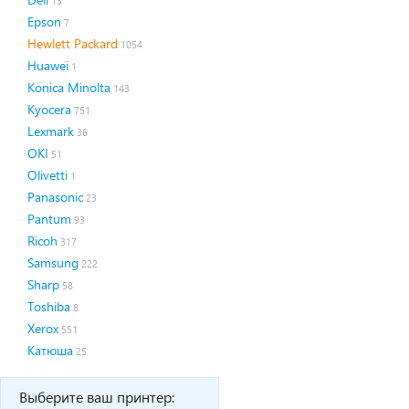
13
Epson
7
Hewlett Packard
1054
Huawei
1
Konica Minolta
143
Kyocera
751
Lexmark
36
OKI
51
Olivetti
1
Panasonic
23
Pantum
93
Ricoh
317
Samsung
222
Sharp
58
Toshiba
8
Xerox
551
Катюша
25
Выберите ваш принтер: