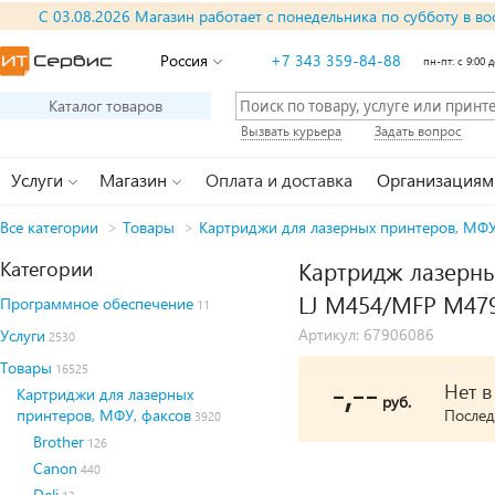
С 03.08.2026 Магазин работает с понедельника по субботу в во
Россия
+7 343 359-84-88
пн-пт: с 9:00 д
Каталог товаров
Вызвать курьера
Задать вопрос
Услуги
Магазин
Оплата и доставка
Организациям
Все категории
>
Товары
>
Картриджи для лазерных принтеров, МФУ
Категории
Картридж лазерны
LJ M454/MFP M47
Программное обеспечение
11
Артикул: 67906086
Услуги
2530
Товары
16525
-,--
Нет 
Картриджи для лазерных
руб.
принтеров, МФУ, факсов
Послед
3920
Brother
126
Canon
440
Deli