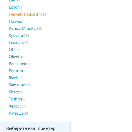
13
Epson
7
Hewlett Packard
1054
Huawei
1
Konica Minolta
143
Kyocera
751
Lexmark
36
OKI
51
Olivetti
1
Panasonic
23
Pantum
93
Ricoh
317
Samsung
222
Sharp
58
Toshiba
8
Xerox
551
Катюша
25
Выберите ваш принтер: