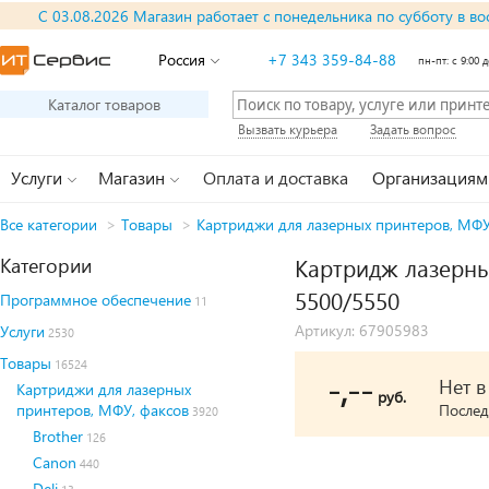
С 03.08.2026 Магазин работает с понедельника по субботу в во
Россия
+7 343 359-84-88
пн-пт: с 9:00 д
Каталог товаров
Вызвать курьера
Задать вопрос
Услуги
Магазин
Оплата и доставка
Организациям
Все категории
>
Товары
>
Картриджи для лазерных принтеров, МФУ
Категории
Картридж лазерный
5500/5550
Программное обеспечение
11
Артикул: 67905983
Услуги
2530
Товары
16524
-,--
Нет 
Картриджи для лазерных
руб.
принтеров, МФУ, факсов
Послед
3920
Brother
126
Canon
440
Deli