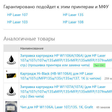
Гарантировано подойдет к этим принтерам и МФУ
HP Laser 107
HP Laser 135
HP Laser 103
HP Laser 108
Аналогичные товары
Наименование
Заправка картриджа HP W1106A(106A) (для HP Laser
107a/107r/107w/135aMFP/135rMFP/135wMFP/137fnwMFP
стр.) (прошивка принтера или замена чипа)
Тест ОК!
Картридж Hi-Black (HB-W1106A) для HP Laser
107a/107r//MFP135a/135r/135w/137, 1K (с чипом)
259 з
Заправка картриджа HP W1107A(107A) (для HP Laser
107a/107r/107w/135aMFP/135rMFP/135wMFP/137fnwMFP
стр.) (без чипа)
Чип для HP W1106A, Laser 107/135, 1K, Grafit
65 заказов