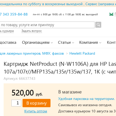
понедельника по субботу в воскресенье выходной , Сервис (заправка 
7 343 359-84-88
пн-пт: с 9:00 до 19:00; сб: с 11:00 до 18:00; вс: выходной
ь курьера
Задать вопрос
 доставка
Организациям
Статьи
Компания
Конт
для лазерных принтеров, МФУ, факсов
>
Hewlett Packard
Картридж NetProduct (N-W1106A) для HP Las
107a/107r//MFP135a/135r/135w/137, 1K (с чи
Артикул: 66637743
520,00
В магазине
руб.
Удобная парковка на территории.
Самовывоз из магазина сегодня.
Купить оптом
Доставка курьером 10 августа за 3