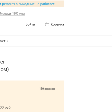
и ремонт) в выходные не работает.
Площадь 1905 года
Войти
Корзина
акты
er
пом)
159 заказов
00 руб.