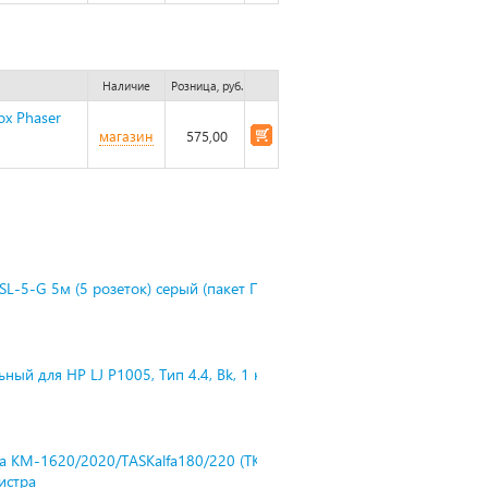
Наличие
Розница, руб.
x Phaser
магазин
575,00
L-5-G 5м (5 розеток) серый (пакет П
ный для HP LJ P1005, Тип 4.4, Bk, 1 к
ra KM-1620/2020/TASKalfa180/220 (TK-
нистра