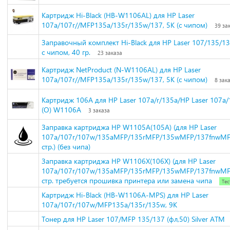
Картридж Hi-Black (HB-W1106AL) для HP Laser
107a/107r//MFP135a/135r/135w/137, 5K (с чипом)
39 за
Заправочный комплект Hi-Black для HP Laser 107/135/1
с чипом, 40 гр.
23 заказа
Картридж NetProduct (N-W1106AL) для HP Laser
107a/107r//MFP135a/135r/135w/137, 5K (с чипом)
8 зак
Картридж 106А для HP Laser 107a/r/135a/HP Laser 107a/
(О) W1106A
3 заказа
Заправка картриджа HP W1105A(105A) (для HP Laser
107a/107r/107w/135aMFP/135rMFP/135wMFP/137fnwMFP
стр.) (без чипа)
Заправка картриджа HP W1106X(106X) (для HP Laser
107a/107r/107w/135aMFP/135rMFP/135wMFP/137fnwMFP
стр. требуется прошивка принтера или замена чипа
Тес
Картридж Hi-Black (HB-W1106A-MPS) для HP Laser
107a/107r/107w/MFP135a/135r/135w, 9K
Тонер для HP Laser 107/MFP 135/137 (фл,50) Silver ATM