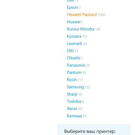
13
Epson
7
Hewlett Packard
1054
Huawei
1
Konica Minolta
143
Kyocera
751
Lexmark
36
OKI
51
Olivetti
1
Panasonic
23
Pantum
93
Ricoh
317
Samsung
222
Sharp
58
Toshiba
8
Xerox
551
Катюша
25
Выберите ваш принтер: