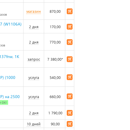
магазин
870,00
казов
37 (W1106A)
2 дня
170,00
2 дня
770,00
азов
137fnw, 1К
запрос
7 380,00*
) (1000
услуга
540,00
) на 2500
услуга
660,00
т ОК!
2 дня
1 790,00
10 дней
90,00