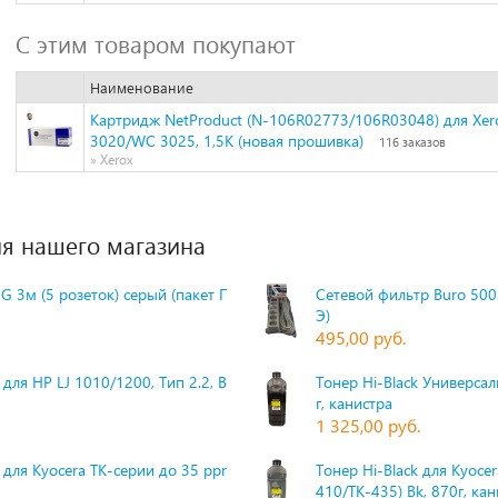
С этим товаром покупают
Наименование
Картридж NetProduct (N-106R02773/106R03048) для Xero
3020/WC 3025, 1,5K (новая прошивка)
116 заказов
» Xerox
я нашего магазина
G 3м (5 розеток) серый (пакет П
Сетевой фильтр Buro 500S
Э)
495,00 руб.
для HP LJ 1010/1200, Тип 2.2, Bk,
Тонер Hi-Black Универсаль
г, канистра
1 325,00 руб.
 для Kyocera TK-серии до 35 ppm,
Тонер Hi-Black для Kyoce
410/TK-435) Bk, 870г, ка