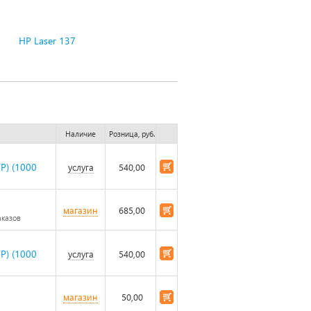
HP Laser 137
Наличие
Розница, руб.
) (1000
услуга
540,00
магазин
685,00
аказов
) (1000
услуга
540,00
магазин
50,00