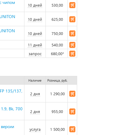
 с чипом
10 дней
530,00
) UNITON
10 дней
625,00
 UNITON
10 дней
750,00
11 дней
540,00
запрос
680,00*
Наличие
Розница, руб.
FP 135/137,
2 дня
1 290,00
1.9, Bk, 700
2 дня
955,00
 версии
услуга
1 500,00