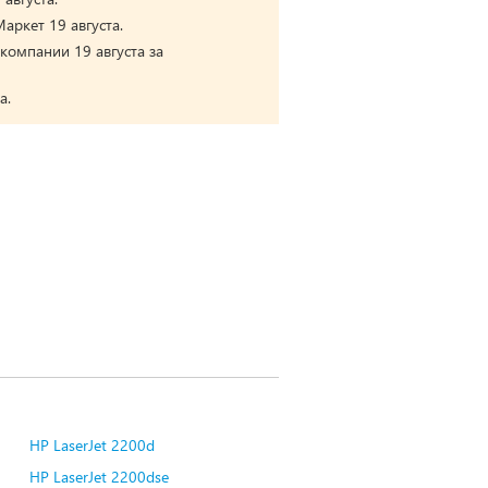
аркет 19 августа.
компании 19 августа за
а.
HP LaserJet 2200d
HP LaserJet 2200dse