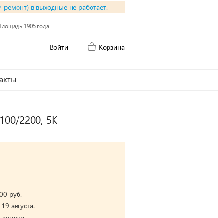
и ремонт) в выходные не работает.
Площадь 1905 года
Войти
Корзина
акты
100/2200, 5K
.
00 руб.
19 августа.
августа.