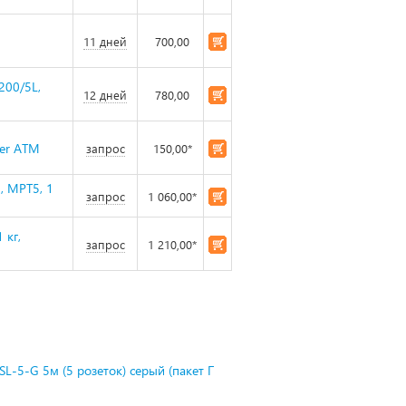
11 дней
700,00
200/5L,
12 дней
780,00
ver ATM
запрос
150,00*
, MPT5, 1
запрос
1 060,00*
 кг,
запрос
1 210,00*
L-5-G 5м (5 розеток) серый (пакет П