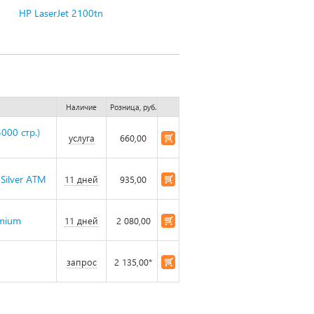
HP LaserJet 2100tn
Наличие
Розница, руб.
000 стр.)
услуга
660,00
 Silver ATM
11 дней
935,00
emium
11 дней
2 080,00
запрос
2 135,00*