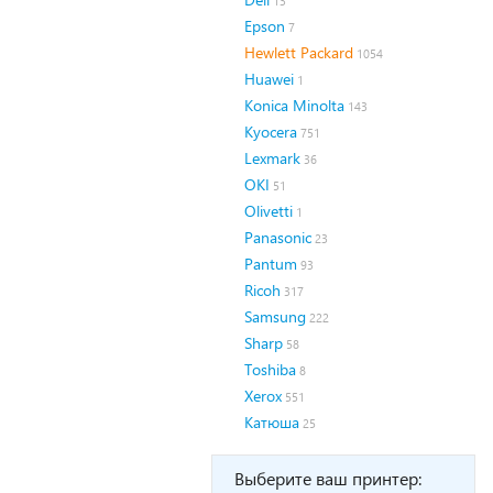
13
Epson
7
Hewlett Packard
1054
Huawei
1
Konica Minolta
143
Kyocera
751
Lexmark
36
OKI
51
Olivetti
1
Panasonic
23
Pantum
93
Ricoh
317
Samsung
222
Sharp
58
Toshiba
8
Xerox
551
Катюша
25
Выберите ваш принтер: