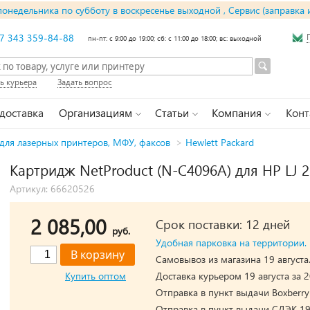
понедельника по субботу в воскресенье выходной , Сервис (заправка 
7 343 359-84-88
пн-пт: с 9:00 до 19:00; сб: с 11:00 до 18:00; вс: выходной
ь курьера
Задать вопрос
 доставка
Организациям
Статьи
Компания
Конт
для лазерных принтеров, МФУ, факсов
>
Hewlett Packard
Картридж NetProduct (N-C4096A) для HP LJ 2
Артикул: 66620526
2 085,00
Срок поставки: 12 дней
руб.
Удобная парковка на территории.
Самовывоз из магазина 19 августа
Купить оптом
Доставка курьером 19 августа за 2
Отправка в пункт выдачи Boxberry 
Отправка в пункт выдачи СДЭК 19 