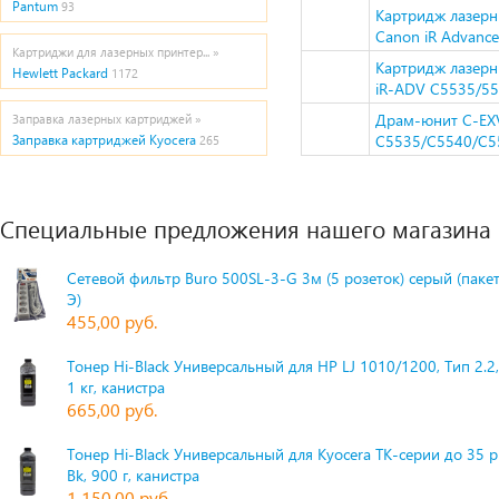
Pantum
93
Картридж лазерн
Canon iR Advanc
Картриджи для лазерных принтер... »
Картридж лазер
Hewlett Packard
1172
iR-ADV C5535/553
Драм-юнит C-EX
Заправка лазерных картриджей »
C5535/C5540/C55
Заправка картриджей Kyocera
265
Специальные предложения нашего магазина
Сетевой фильтр Buro 500SL-3-G 3м (5 розеток) серый (паке
Э)
455,00 руб.
Тонер Hi-Black Универсальный для HP LJ 1010/1200, Тип 2.2,
1 кг, канистра
665,00 руб.
Тонер Hi-Black Универсальный для Kyocera TK-серии до 35 
Bk, 900 г, канистра
1 150,00 руб.