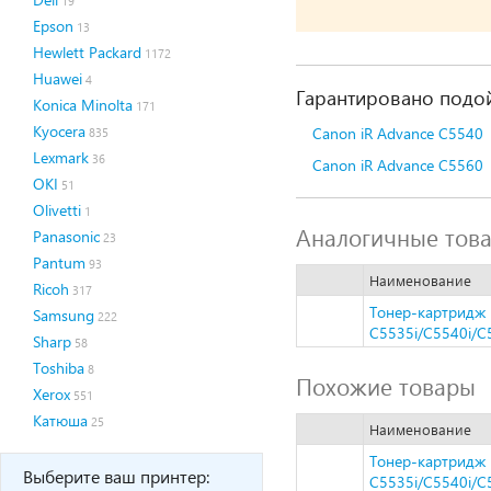
19
Epson
13
Hewlett Packard
1172
Huawei
4
Гарантировано подой
Konica Minolta
171
Kyocera
Canon iR Advance C5540
835
Lexmark
36
Canon iR Advance C5560
OKI
51
Olivetti
1
Аналогичные тов
Panasonic
23
Pantum
93
Наименование
Ricoh
317
Тонер-картридж H
Samsung
222
C5535i/C5540i/C5
Sharp
58
Toshiba
8
Похожие товары
Xerox
551
Катюша
25
Наименование
Тонер-картридж H
Выберите ваш принтер:
C5535i/C5540i/C5