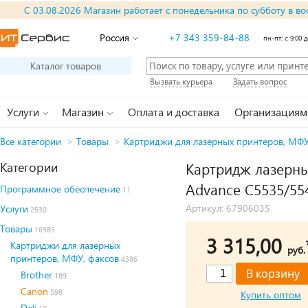
С 03.08.2026 Магазин работает с понедельника по субботу в во
Россия
+7 343 359-84-88
пн-пт: с 9:00 д
Каталог товаров
Вызвать курьера
Задать вопрос
Услуги
Магазин
Оплата и доставка
Организациям
Все категории
>
Товары
>
Картриджи для лазерных принтеров, МФУ
Категории
Картридж лазерный
Advance C5535/55
Программное обеспечение
11
Артикул: 67906035
Услуги
2530
Товары
16985
3 315,00
Картриджи для лазерных
руб.
принтеров, МФУ, факсов
4386
Brother
189
Canon
598
Купить оптом
Deli