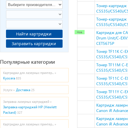
Тонер-картридж H
C5535i/C5540i/C5
Тонер-картридж H
C5535i/C5540i/C5
Картридж для C
Найти картриджи
Drum Unit/C-EXV
CET5675P
Заправить картриджи
Тонер TF11K C-
C5535/C5540/C55
Популярные категории
Тонер TF11M C-
C5535/C5540/C55
Картриджи для лазерных принтер... »
Тонер TF11C C-
Kyocera
835
C5535/C5540/C55
Доставка
Услуги »
25
Тонер TF11Y C-
C5535/C5540/C55
Заправка лазерных картриджей »
Картридж лазерн
Заправка картриджей HP (Hewlett
Canon iR Advanc
Packard)
327
Картридж лазерн
Canon iR Advanc
Картриджи для лазерных принтер... »