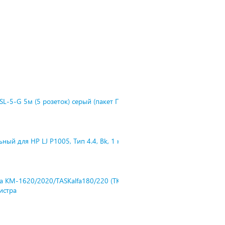
L-5-G 5м (5 розеток) серый (пакет П
ный для HP LJ P1005, Тип 4.4, Bk, 1 к
ra KM-1620/2020/TASKalfa180/220 (TK-
нистра