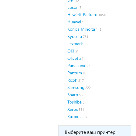
13
Epson
7
Hewlett Packard
1054
Huawei
1
Konica Minolta
143
Kyocera
751
Lexmark
36
OKI
51
Olivetti
1
Panasonic
23
Pantum
93
Ricoh
317
Samsung
222
Sharp
58
Toshiba
8
Xerox
551
Катюша
25
Выберите ваш принтер: