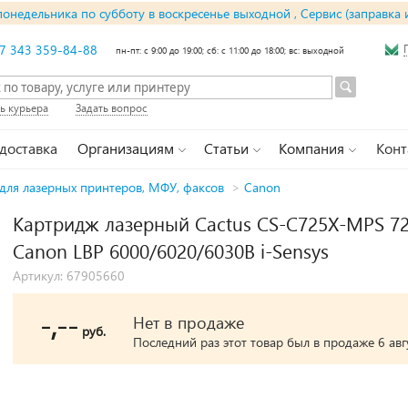
понедельника по субботу в воскресенье выходной , Сервис (заправка 
7 343 359-84-88
пн-пт: с 9:00 до 19:00; сб: с 11:00 до 18:00; вс: выходной
ь курьера
Задать вопрос
 доставка
Организациям
Статьи
Компания
Конт
для лазерных принтеров, МФУ, факсов
>
Canon
Картридж лазерный Cactus CS-C725X-MPS 725
Canon LBP 6000/6020/6030B i-Sensys
Артикул: 67905660
-,--
Нет в продаже
руб.
Последний раз этот товар был в продаже 6 авгу