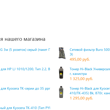
я нашего магазина
G 3м (5 розеток) серый (пакет П
Сетевой фильтр Buro 500S
Э)
495,00 руб.
для HP LJ 1010/1200, Тип 2.2, Bk,
Тонер Hi-Black Универсаль
г, канистра
1 325,00 руб.
 для Kyocera TK-серии до 35 ppm,
Тонер Hi-Black для Kyoce
410/TK-435) Bk, 870г, ка
1 295,00 руб.
ый для Kyocera TK-410 (Тип PYU