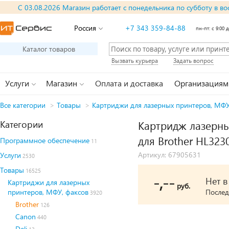
С 03.08.2026 Магазин работает с понедельника по субботу в во
Россия
+7 343 359-84-88
пн-пт: с 9:00 д
Каталог товаров
Вызвать курьера
Задать вопрос
Услуги
Магазин
Оплата и доставка
Организациям
Все категории
>
Товары
>
Картриджи для лазерных принтеров, МФУ
Категории
Картридж лазерны
для Brother HL32
Программное обеспечение
11
Артикул: 67905631
Услуги
2530
Товары
16525
-,--
Нет 
Картриджи для лазерных
руб.
принтеров, МФУ, факсов
Послед
3920
Brother
126
Canon
440
Deli