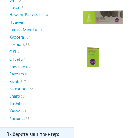
13
Epson
7
Hewlett Packard
1054
Huawei
1
Konica Minolta
143
Kyocera
751
Lexmark
36
OKI
51
Olivetti
1
Panasonic
23
Pantum
93
Ricoh
317
Samsung
222
Sharp
58
Toshiba
8
Xerox
551
Катюша
25
Выберите ваш принтер: