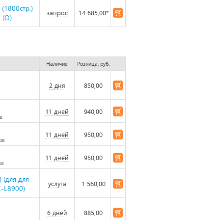
(1800стр.)
запрос
14 685,00*
 (O)
Наличие
Розница, руб.
2 дня
850,00
11 дней
940,00
в
11 дней
950,00
ов
11 дней
950,00
за
 (для для
услуга
1 560,00
-L8900)
6 дней
885,00