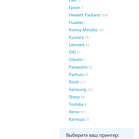
13
Epson
7
Hewlett Packard
1054
Huawei
1
Konica Minolta
143
Kyocera
751
Lexmark
36
OKI
51
Olivetti
1
Panasonic
23
Pantum
93
Ricoh
317
Samsung
222
Sharp
58
Toshiba
8
Xerox
551
Катюша
25
Выберите ваш принтер: