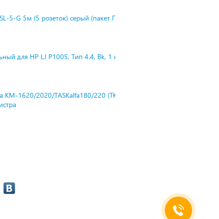
L-5-G 5м (5 розеток) серый (пакет П
ный для HP LJ P1005, Тип 4.4, Bk, 1 к
ra KM-1620/2020/TASKalfa180/220 (TK-
нистра