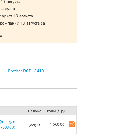
19 августа.
августа.
аркет 19 августа.
компании 19 августа за
а.
Brother DCP L8410
Наличие
Розница, руб.
(для для
услуга
1 560,00
-L8900)