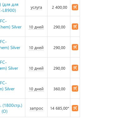
 (для для
услуга
2 400,00
-L8900)
MFC-
hem) Silver
10 дней
290,00
MFC-
em) Silver
10 дней
290,00
MFC-
m) Silver
10 дней
290,00
MFC-
 Silver
10 дней
360,00
 (1800стр.)
запрос
14 685,00*
 (O)