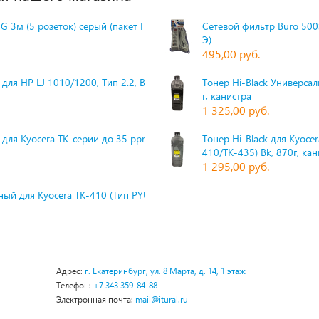
G 3м (5 розеток) серый (пакет П
Сетевой фильтр Buro 500S
Э)
495,00 руб.
для HP LJ 1010/1200, Тип 2.2, Bk,
Тонер Hi-Black Универсаль
г, канистра
1 325,00 руб.
 для Kyocera TK-серии до 35 ppm,
Тонер Hi-Black для Kyoce
410/TK-435) Bk, 870г, ка
1 295,00 руб.
ый для Kyocera TK-410 (Тип PYU
Адрес:
г. Екатеринбург, ул. 8 Марта, д. 14, 1 этаж
Телефон:
+7 343 359-84-88
Электронная почта:
mail@itural.ru