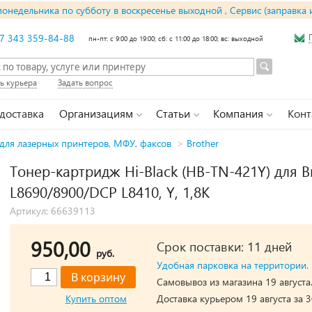
понедельника по субботу в воскресенье выходной , Сервис (заправка 
7 343 359-84-88
пн-пт: с 9:00 до 19:00; сб: с 11:00 до 18:00; вс: выходной
ь курьера
Задать вопрос
 доставка
Организациям
Статьи
Компания
Конт
для лазерных принтеров, МФУ, факсов
>
Brother
Тонер-картридж Hi-Black (HB-TN-421Y) для B
L8690/8900/DCP L8410, Y, 1,8K
Артикул: 66639113
950,00
Срок поставки: 11 дней
руб.
Удобная парковка на территории.
Самовывоз из магазина 19 августа
Купить оптом
Доставка курьером 19 августа за 3