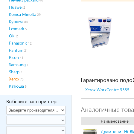
40
Huawei
2
Konica Minolta
29
Kyocera
84
Lexmark
5
Oki
2
Panasonic
12
Pantum
21
Ricoh
41
Samsung
1
Sharp
7
Xerox
Гарантировано подой
75
Катюша
8
Xerox WorkCentre 3335
Выберите ваш принтер:
Аналогичные тов
Наименование
Драм-юнит Hi-Bl