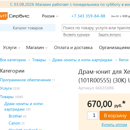
С 03.08.2026 Магазин работает с понедельника по субботу в во
Россия
+7 343 359-84-88
пн-пт: с 9:00 д
Каталог товаров
Вызвать курьера
Задать вопрос
Услуги
Магазин
Оплата и доставка
Организациям
Все категории
>
Товары
>
Драм-юниты и копи-картриджи
>
Xerox
Категории
Драм-юнит для Xer
(101R00555) (30K
Программное обеспечение
11
Артикул: 66635086
Услуги
2530
Товары
16985
670,00
*
Драм-юниты и копи-
руб.
картриджи
395
Brother
43
Canon
25
Купить оптом
Hewlett packard