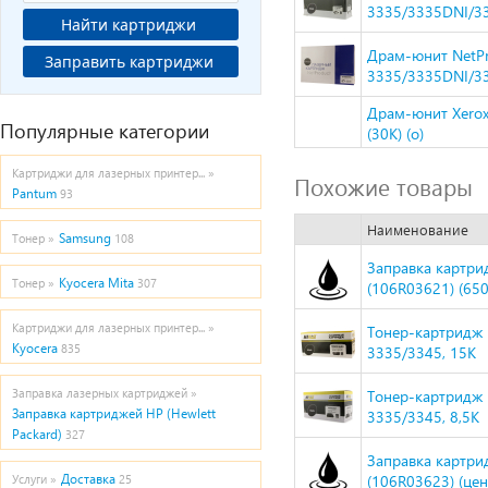
3335/3335DNI/33
Найти картриджи
Драм-юнит NetPr
Заправить картриджи
3335/3335DNI/33
Драм-юнит Xerox
Популярные категории
(30K) (o)
Картриджи для лазерных принтер... »
Похожие товары
Pantum
93
Наименование
Samsung
Тонер »
108
Заправка картрид
Kyocera Mita
Тонер »
307
(106R03621) (650
Картриджи для лазерных принтер... »
Тонер-картридж 
Kyocera
835
3335/3345, 15K
Заправка лазерных картриджей »
Тонер-картридж 
Заправка картриджей HP (Hewlett
3335/3345, 8,5K
Packard)
327
Заправка картрид
Доставка
(106R03623) (цен
Услуги »
25