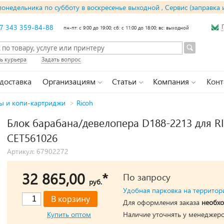
понедельника по субботу в воскресенье выходной , Сервис (заправка 
7 343 359-84-88
пн-пт: с 9:00 до 19:00; сб: с 11:00 до 18:00; вс: выходной
ь курьера
Задать вопрос
 доставка
Организациям
Статьи
Компания
Конт
ы и копи-картриджи
>
Ricoh
Блок барабана/девелопера D188-2213 для 
CET561026
Артикул: 67902272
32 865,00
*
По запросу
руб.
Удобная парковка на территор
Для оформления заказа
необхо
Купить оптом
Наличие уточнять у менеджеро