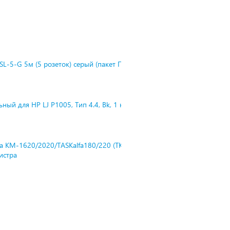
L-5-G 5м (5 розеток) серый (пакет П
ный для HP LJ P1005, Тип 4.4, Bk, 1 к
ra KM-1620/2020/TASKalfa180/220 (TK-
нистра