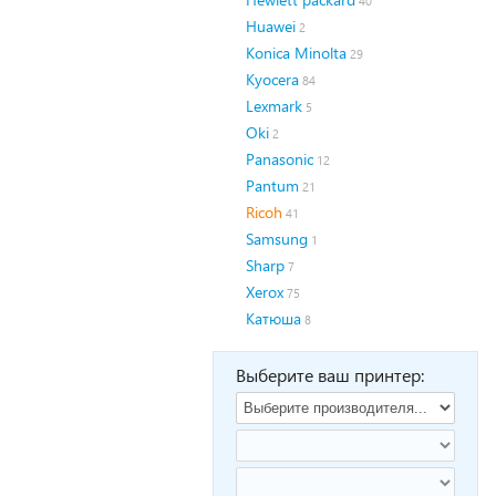
40
Huawei
2
Konica Minolta
29
Kyocera
84
Lexmark
5
Oki
2
Panasonic
12
Pantum
21
Ricoh
41
Samsung
1
Sharp
7
Xerox
75
Катюша
8
Выберите ваш принтер: