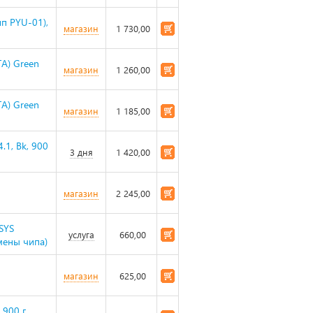
п PYU-01),
магазин
1 730,00
A) Green
магазин
1 260,00
A) Green
магазин
1 185,00
.1, Bk, 900
3 дня
1 420,00
магазин
2 245,00
а
SYS
услуга
660,00
мены чипа)
магазин
625,00
900 г,