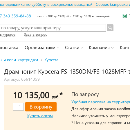
понедельника по субботу в воскресенье выходной , Сервис (заправка 
7 343 359-84-88
пн-пт: с 9:00 до 19:00; сб: с 11:00 до 18:00; вс: выходной
ь курьера
Задать вопрос
 доставка
Организациям
Статьи
Компания
Конт
ы и копи-картриджи
>
Kyocera
Драм-юнит Kyocera FS-1350DN/FS-1028MFP ty
Артикул: 66614359
10 135,00
*
По запросу
руб.
Удобная парковка на территор
Для оформления заказа
необхо
Купить оптом
Наличие уточнять у менеджеро
* Цена указана для справки и 