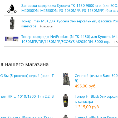
Заправка картриджа Kyocera TK-1130 9800 стр. (для ECO
M2030DN, M2530DN, FS-1030MFP, FS-1130MFP) (без за
Тонер Imex MSK для Kyocera Универсальный, фасовка Росс
канистра
6 заказов
Тонер-картридж NetProduct (N-TK-1130) для Kyocera-Mit
1030MFP/DP/1130MFP/ECOSYS M2030DN, 3000 стр.
5 з
я нашего магазина
G 3м (5 розеток) серый (пакет П
Сетевой фильтр Buro 500S
Э)
495,00 руб.
для HP LJ 1010/1200, Тип 2.2, Bk,
Тонер Hi-Black Универсаль
г, канистра
1 315,00 руб.
 для Kyocera TK-серии до 35 ppm,
Тонер Hi-Black для Kyoce