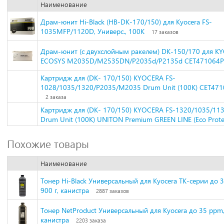
Наименование
Драм-юнит Hi-Black (HB-DK-170/150) для Kyocera FS-
1035MFP/1120D, Универс., 100К
17 заказов
Драм-юнит (c двухслойным ракелем) DK-150/170 для K
ECOSYS M2035D/M2535DN/P2035d/P2135d CET471064P
Картридж для (DK- 170/150) KYOCERA FS-
1028/1035/1320/P2035/M2035 Drum Unit (100K) CET471
2 заказа
Картридж для (DK- 170/150) KYOCERA FS-1320/1035/11
Drum Unit (100K) UNITON Premium GREEN LINE (Eco Prote
Похожие товары
Наименование
Тонер Hi-Black Универсальный для Kyocera TK-серии до 3
900 г, канистра
2887 заказов
Тонер NetProduct Универсальный для Kyocera до 35 ppm, 
канистра
2203 заказа