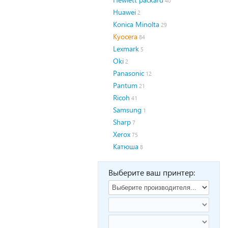
40
Huawei
2
Konica Minolta
29
Kyocera
84
Lexmark
5
Oki
2
Panasonic
12
Pantum
21
Ricoh
41
Samsung
1
Sharp
7
Xerox
75
Катюша
8
Выберите ваш принтер: