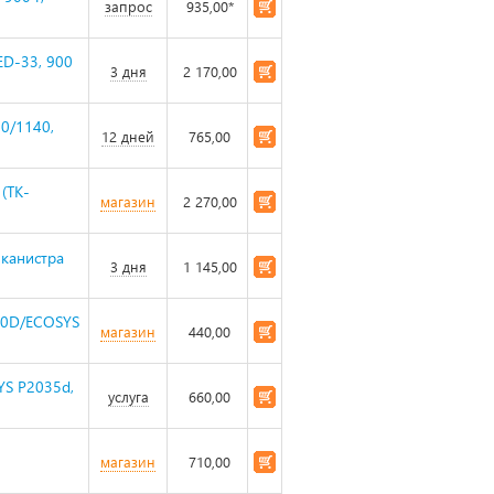
запрос
935,00*
ED-33, 900
3 дня
2 170,00
30/1140,
12 дней
765,00
(TK-
магазин
2 270,00
 канистра
3 дня
1 145,00
120D/ECOSYS
магазин
440,00
YS P2035d,
услуга
660,00
магазин
710,00