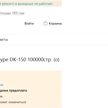
и ремонт) в выходные не работает.
Площадь 1905 года
Войти
Корзина
акты
pe DK-150 100000стр. (о)
ии.
дима предоплата
.
в.
может измениться