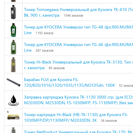
Тонер Tomoegawa Универсальный для Kyocera TK-410 (Ти
Bk, 900 г, канистра
1546 заказов
Тонер для KYOCERA Универсал тип TG-48 (фл,900,MURAT
Line
1192 заказа
Тонер для KYOCERA Универсал тип TG-46 (фл,900,MURAT
Line
287 заказов
Тонер Hi-Black Универсальный для Kyocera TK-3130, Тип 4
г, канистра
85 заказов
Барабан FUJI для Kyocera FS-
720/820/1016/1320/1035/1135/M2535dn, 100K
52 заказ
Заправка картриджа Kyocera TK-1130 3000 стр. (для ECO
M2030DN, M2530DN, FS-1030MFP, FS-1130MFP) (без за
Тонер-картридж Hi-Black (HB-TK-1130) для Kyocera FS-
1030MFP/DP/1130MFP/ M2030DN, 3K
36 заказов
Тонер NetProduct Универсальный для Kyocera TK-170, Bk, 