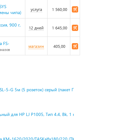
SYS
услуга
1 560,00
мены чипа)
ия, 900 г,
12 дней
1 645,00
a FS-
магазин
405,00
аказов
L-5-G 5м (5 розеток) серый (пакет П
ный для HP LJ P1005, Тип 4.4, Bk, 1 к
ra KM-1620/2020/TASKalfa180/220 (TK-