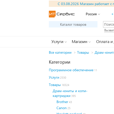
С 03.08.2026 Магазин работает с 
Россия
+
Каталог товаров
Вызват
Услуги
Магазин
Оплата и
Все категории
>
Товары
>
Драм-юнит
Категории
Программное обеспечение
11
Услуги
2530
Товары
16524
Драм-юниты и копи-
картриджи
395
Brother
43
Canon
25
Hewlett packard