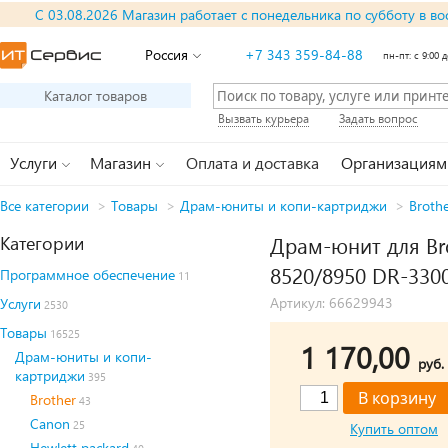
С 03.08.2026 Магазин работает с понедельника по субботу в во
Россия
+7 343 359-84-88
пн-пт: с 9:00 д
Каталог товаров
Вызвать курьера
Задать вопрос
Услуги
Магазин
Оплата и доставка
Организациям
Все категории
>
Товары
>
Драм-юниты и копи-картриджи
>
Broth
Категории
Драм-юнит для Br
8520/8950 DR-330
Программное обеспечение
11
Артикул: 66629943
Услуги
2530
Товары
16525
1 170,00
Драм-юниты и копи-
руб.
картриджи
395
Brother
43
Canon
25
Купить оптом
Hewlett packard