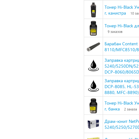
Тонер Hi-Black У
г, канистра
10 за
Тонер Hi-Black д
9 заказов
Барабан Content
8110/MFC8510/8
Заправка картрид
5240/5250DN/5
DCP-8060/8065D
Заправка картрид
DCP-8085, HL-53
8880, MFC-8890)
Тонер Hi-Black У
г, банка
2 заказа
Драм-юнит NetPr
5240/5250/5270