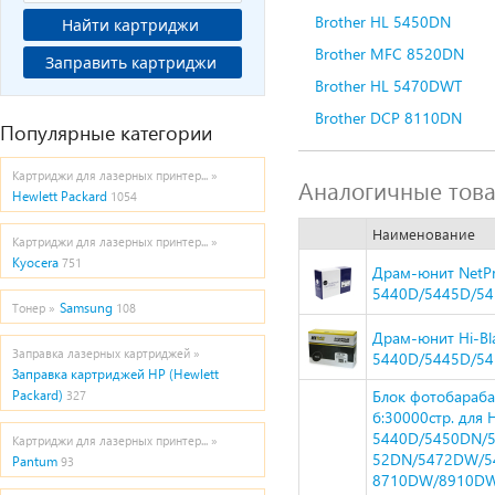
Brother HL 5450DN
Найти картриджи
Brother MFC 8520DN
Заправить картриджи
Brother HL 5470DWT
Brother DCP 8110DN
Популярные категории
Картриджи для лазерных принтер... »
Аналогичные тов
Hewlett Packard
1054
Наименование
Картриджи для лазерных принтер... »
Kyocera
751
Драм-юнит NetPr
5440D/5445D/5
Samsung
Тонер »
108
Драм-юнит Hi-Bl
Заправка лазерных картриджей »
5440D/5445D/5
Заправка картриджей HP (Hewlett
Блок фотобараба
Packard)
327
б:30000стр. для 
5440D/5450DN/
Картриджи для лазерных принтер... »
52DN/5472DW/5
Pantum
93
8710DW/8910DW