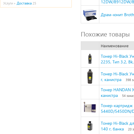
12DW/8912DW/8
Доставка
Услуги »
25
Драм-юнит Broth
Похожие товары
Наименование
Тонер Hi-Black 
2235, Тип 3.2, Bk
Тонер Hi-Black У
г, канистра
398 з
Тонер HANDAN Ун
канистра
54 зака
Тонер-картридж N
5440D/5450DN/D
Тонер Hi-Black д
140 г, банка
20 