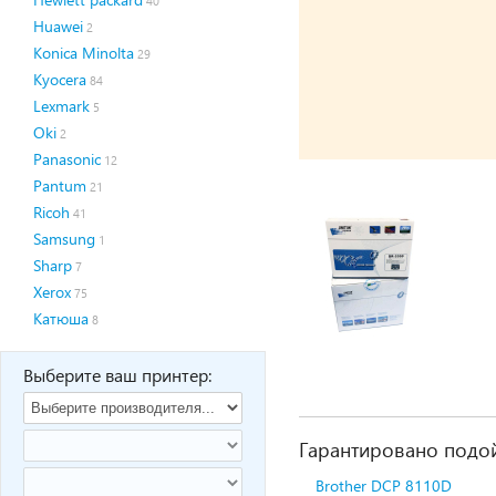
40
Huawei
2
Konica Minolta
29
Kyocera
84
Lexmark
5
Oki
2
Panasonic
12
Pantum
21
Ricoh
41
Samsung
1
Sharp
7
Xerox
75
Катюша
8
Выберите ваш принтер:
Гарантировано подой
Brother DCP 8110D