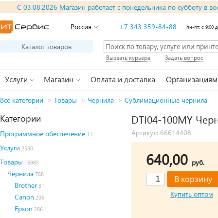
С 03.08.2026 Магазин работает с понедельника по субботу в во
Россия
+7 343 359-84-88
пн-пт: с 9:00 д
Каталог товаров
Вызвать курьера
Задать вопрос
Услуги
Магазин
Оплата и доставка
Организациям
Все категории
>
Товары
>
Чернила
>
Сублимационные чернила
Категории
DTI04-100MY Черн
Артикул: 66614408
Программное обеспечение
11
Услуги
2530
640,00
Товары
руб.
16985
Чернила
768
Brother
31
Купить оптом
Canon
206
Epson
286