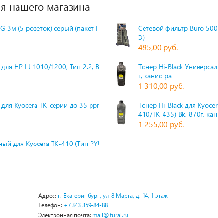
я нашего магазина
G 3м (5 розеток) серый (пакет П
Сетевой фильтр Buro 500S
Э)
495,00 руб.
для HP LJ 1010/1200, Тип 2.2, Bk,
Тонер Hi-Black Универсаль
г, канистра
1 310,00 руб.
 для Kyocera TK-серии до 35 ppm,
Тонер Hi-Black для Kyoce
410/TK-435) Bk, 870г, ка
1 255,00 руб.
ый для Kyocera TK-410 (Тип PYU
Адрес:
г. Екатеринбург, ул. 8 Марта, д. 14, 1 этаж
Телефон:
+7 343 359-84-88
Электронная почта:
mail@itural.ru