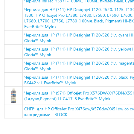
Чернила InkTec H5971-100MC, 100мл., пигментные, Cya
Чернила для HP (711) HP Designjet T120, T520, T125, T130
T530. HP Officejet Pro L7380, L7480, L7580, L7590, L7600,
L7680, L7700, L7750, L7780 (100мл, Black, Pigment) HI-B
EverBrite™ MyInk
Чернила для HP (711) HP Designjet T120/520 (1л, cyan) H
Gloria™ MyInk
Чернила для HP (711) HP Designjet T120/520 (1л, yellow)
Gloria™ MyInk
Чернила для HP (711) HP Designjet T120/520 (1л, magent
Gloria™ MyInk
Чернила для HP (711) HP Designjet T120/520 (1л, black, P
BK442 v.1 EverBrite™ MyInk
Чернила для HP (971) Officejet Pro X576DW/X476DN/X5
(1л,cyan,Pigment) LI-C417-B EverBrite™ MyInk
СНПЧ для HP OfficeJet Pro X476dw/X576dw/X451dw со 
картриджами I-BLOCK