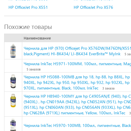
HP OfficeJet Pro X551
HP OfficeJet Pro X576
Похожие товары
Наименование
Чернила для HP (970) Officejet Pro X576DW/X476DN/X55
black,Pigment) HI-BK434/ LI-BK434 EverBrite™ MyInk
5 за
Чернила InkTec H5971-100MM, 100мл., пигментные, Ma
5 заказов
Чернила HP H5088-100MB для hp 18, hp 88, hp 88XL, hp 
940XL, hp 942XL, hp 950, hp 950XL, hp 932, hp 932XL, hp
970XL, пигментные, Black, 100мл, InkTec
3 заказа
Чернила HP H8940-100MY для hp C4905AN/E (940), hp 
(940XL) , hp CN019AA (942XL), hp CN052AN (951), hp C
(951XL), hp CN060AN (933), hp CN056AN (933XL), hp CN6
hp CN628A (971XL) пигментные, Yellow, 100мл., InkTec
3
Чернила InkTec H5970-100MB, 100мл., пигментные, Black