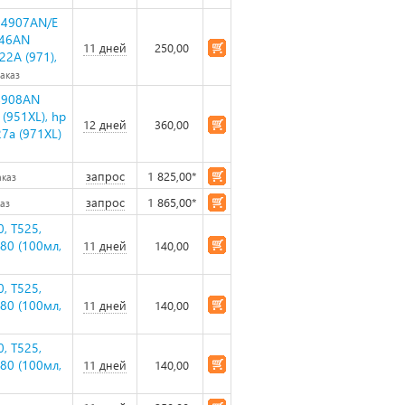
C4907AN/E
046AN
11 дней
250,00
22A (971),
заказ
4908AN
 (951XL), hp
12 дней
360,00
27a (971XL)
запрос
1 825,00*
аказ
запрос
1 865,00*
каз
0, T525,
480 (100мл,
11 дней
140,00
0, T525,
480 (100мл,
11 дней
140,00
0, T525,
480 (100мл,
11 дней
140,00