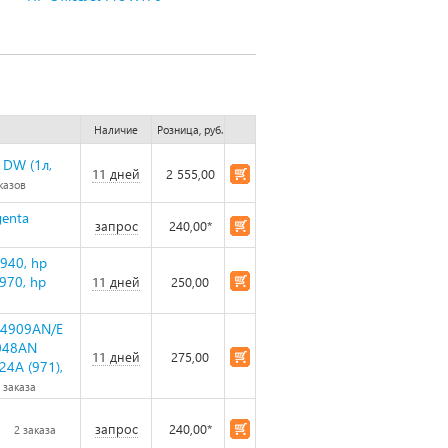
Наличие
Розница, руб.
1DW (1л,
11 дней
2 555,00
казов
genta
запрос
240,00*
940, hp
 970, hp
11 дней
250,00
C4909AN/E
N048AN
11 дней
275,00
24A (971),
 заказа
запрос
240,00*
2 заказа