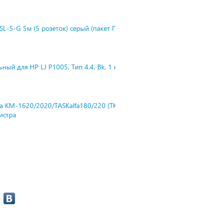
L-5-G 5м (5 розеток) серый (пакет П
ный для HP LJ P1005, Тип 4.4, Bk, 1 к
ra KM-1620/2020/TASKalfa180/220 (TK-
нистра