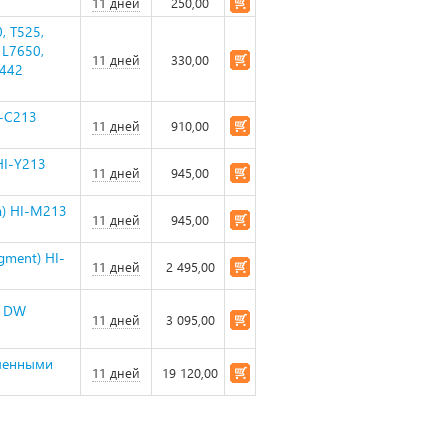
n
11 дней
250,00
, T525,
 L7650,
11 дней
330,00
K442
I-C213
11 дней
910,00
 HI-Y213
11 дней
945,00
a) HI-M213
11 дней
945,00
igment) HI-
11 дней
2 495,00
51DW
11 дней
3 095,00
сменными
11 дней
19 120,00