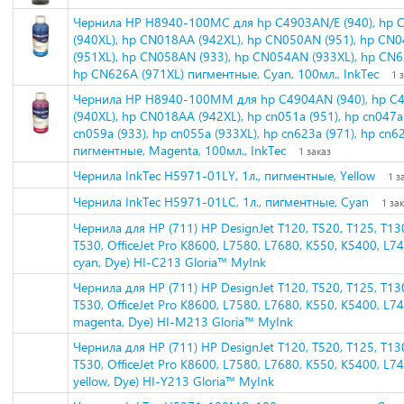
Чернила HP H8940-100MC для hp C4903AN/E (940), hp 
(940XL), hp CN018AA (942XL), hp CN050AN (951), hp CN
(951XL), hp CN058AN (933), hp CN054AN (933XL), hp CN6
hp CN626A (971XL) пигментные, Cyan, 100мл., InkTec
1 
Чернила HP H8940-100MM для hp C4904AN (940), hp C
(940XL), hp CN018AA (942XL), hp cn051a (951), hp cn047a
cn059a (933), hp cn055a (933XL), hp cn623a (971), hp cn6
пигментные, Magenta, 100мл., InkTec
1 заказ
Чернила InkTec H5971-01LY, 1л., пигментные, Yellow
1 з
Чернила InkTec H5971-01LC, 1л., пигментные, Cyan
1 за
Чернила для HP (711) HP DesignJet T120, T520, T125, T13
T530, OfficeJet Pro K8600, L7580, L7680, K550, K5400, L7
cyan, Dye) HI-C213 Gloria™ MyInk
Чернила для HP (711) HP DesignJet T120, T520, T125, T13
T530, OfficeJet Pro K8600, L7580, L7680, K550, K5400, L7
magenta, Dye) HI-M213 Gloria™ MyInk
Чернила для HP (711) HP DesignJet T120, T520, T125, T13
T530, OfficeJet Pro K8600, L7580, L7680, K550, K5400, L7
yellow, Dye) HI-Y213 Gloria™ MyInk