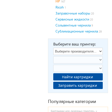
HP
167
Ricoh
1
Заправочные наборы
20
Сервисные жидкости
20
Сольвентные чернила
9
Сублимационные чернила
28
Выберите ваш принтер:
Найти картриджи
Заправить картриджи
Популярные категории
Картриджи для лазерных принтер... »