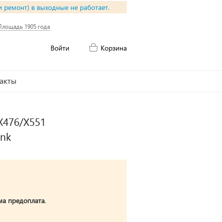
и ремонт) в выходные не работает.
Площадь 1905 года
Войти
Корзина
акты
/X476/X551
Ink
ма предоплата
.
.