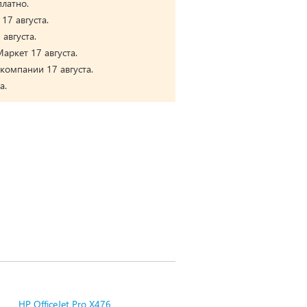
платно.
17 августа.
августа.
аркет 17 августа.
компании 17 августа.
а.
HP OfficeJet Pro X476