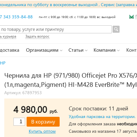
понедельника по субботу в воскресенье выходной , Сервис (заправка 
7 343 359-84-88
пн-пт: с 9:00 до 19:00; сб: с 11:00 до 18:00; вс: выходной
ь курьера
Задать вопрос
 доставка
Организациям
Статьи
Компания
Конт
HP
Чернила для HP (971/980) Officejet Pro X576
(1л,magenta,Pigment) HI-M428 EverBrite™ My
Артикул: 67897953
4 980,00
Срок поставки: 11 дней
руб.
Удобная парковка на территории.
Для оформления заказа
необходи
Купить оптом
Самовывоз из магазина 17 августа