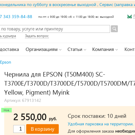
понедельника по субботу в воскресенье выходной , Сервис (заправка 
7 343 359-84-88
пн-пт: с 9:00 до 19:00; сб: с 11:00 до 18:00; вс: выходной
ь курьера
Задать вопрос
 доставка
Организациям
Статьи
Компания
Конт
Epson
Чернила для EPSON (T50M400) SC-
T3700E/T3700D/T3700DE/T5700D/T5700DM/T7
Yellow, Pigment) Myink
Артикул: 67913142
2 550,00
Срок поставки: 10 дней
руб.
Удобная парковка на территории.
Для оформления заказа
необходи