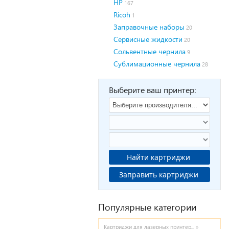
HP
167
Ricoh
1
Заправочные наборы
20
Сервисные жидкости
20
Сольвентные чернила
9
Сублимационные чернила
28
Выберите ваш принтер:
Найти картриджи
Заправить картриджи
Популярные категории
Картриджи для лазерных принтер... »