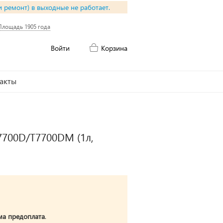
и ремонт) в выходные не работает.
Площадь 1905 года
Войти
Корзина
акты
700D/T7700DM (1л,
ма предоплата
.