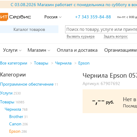
С 03.08.2026 Магазин работает с понедельника по субботу в во
Россия
+7 343 359-84-88
пн-пт: с 9:00 д
Каталог товаров
Вызвать курьера
Задать вопрос
Услуги
Магазин
Оплата и доставка
Организациям
Все категории
>
Товары
>
Чернила
>
Epson
Категории
Чернила Epson 05
Артикул: 67907692
Программное обеспечение
11
Услуги
2530
-,--
Нет 
Товары
руб.
16985
Послед
Чернила
768
Brother
31
Canon
206
Epson
286