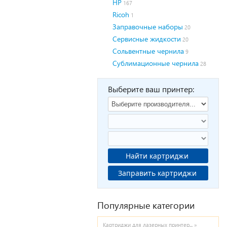
HP
167
Ricoh
1
Заправочные наборы
20
Сервисные жидкости
20
Сольвентные чернила
9
Сублимационные чернила
28
Выберите ваш принтер:
Найти картриджи
Заправить картриджи
Популярные категории
Картриджи для лазерных принтер... »