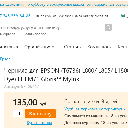
понедельника по субботу в воскресенье выходной , Сервис (заправка 
7 343 359-84-88
пн-пт: с 9:00 до 19:00; сб: с 11:00 до 18:00; вс: выходной
ь курьера
Задать вопрос
 доставка
Организациям
Статьи
Компания
Конт
Epson
Чернила для EPSON (T6736) L800/ L805/ L1800
Dye) EI-LM76 Gloria™ MyInk
Артикул: 67905217
135,00
Срок поставки: 9 дней
руб.
Удобная парковка на территории.
Самовывоз из магазина 18 августа
Купить оптом
Доставка курьером 18 августа за 3