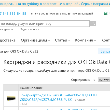
понедельника по субботу в воскресенье выходной , Сервис (заправка 
7 343 359-84-88
пн-пт: с 9:00 до 19:00; сб: с 11:00 до 18:00; вс: выходной
ь курьера
Задать вопрос
 доставка
Организациям
Статьи
Компания
Конт
и для OKI OkiData C532
Запра
Картриджи и расходники для OKI OkiData
Следующие товары подойдут для вашего принтера OKI OkiData C5
Сортировать по
Наименование
Тонер-картридж Hi-Black (HB-46490629) для OKI
C532/C542/MC573/MC563, Y, 6K
2 заказа
» OKI