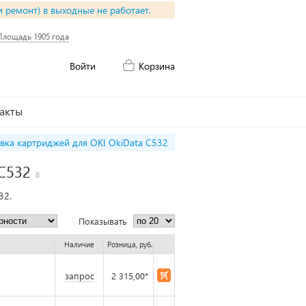
и ремонт) в выходные не работает.
Площадь 1905 года
Войти
Корзина
акты
вка картриджей для OKI OkiData C532
 C532
8
32.
Показывать
Наличие
Розница, руб.
запрос
2 315,00*