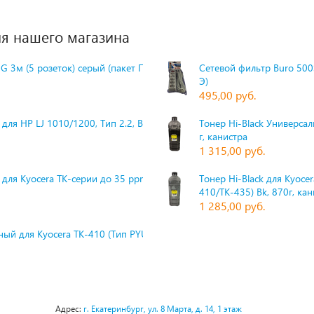
я нашего магазина
G 3м (5 розеток) серый (пакет П
Сетевой фильтр Buro 500S
Э)
495,00 руб.
для HP LJ 1010/1200, Тип 2.2, Bk,
Тонер Hi-Black Универсаль
г, канистра
1 315,00 руб.
 для Kyocera TK-серии до 35 ppm,
Тонер Hi-Black для Kyoce
410/TK-435) Bk, 870г, ка
1 285,00 руб.
ый для Kyocera TK-410 (Тип PYU
Адрес:
г. Екатеринбург, ул. 8 Марта, д. 14, 1 этаж