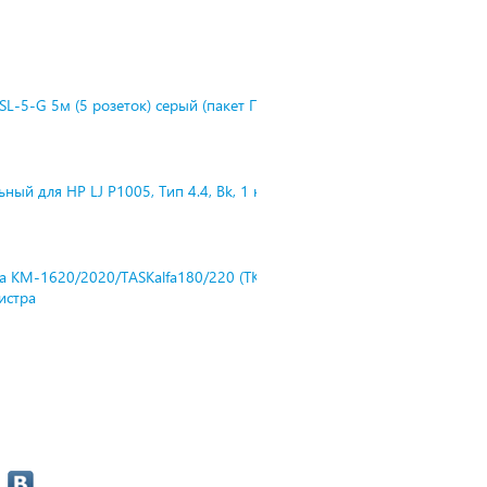
L-5-G 5м (5 розеток) серый (пакет П
ный для HP LJ P1005, Тип 4.4, Bk, 1 к
ra KM-1620/2020/TASKalfa180/220 (TK-
нистра