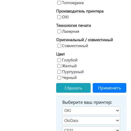
Tomoegawa
Производитель принтера
OKI
Технология печати
Лазерная
Оригинальный / совместимый
Совместимый
Цвет
Голубой
Желтый
Пурпурный
Черный
Сбросить
Применить
Выберите ваш принтер: