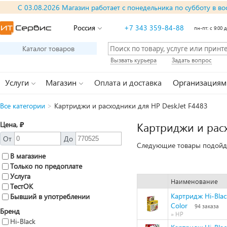
С 03.08.2026 Магазин работает с понедельника по субботу в во
Россия
+7 343 359-84-88
пн-пт: с 9:00 д
Каталог товаров
Вызвать курьера
Задать вопрос
Услуги
Магазин
Оплата и доставка
Организациям
Все категории
>
Картриджи и расходники для HP DeskJet F4483
Цена, ₽
Картриджи и расх
От
До
Следующие товары подойду
В магазине
Только по предоплате
Услуга
Наименование
ТестОК
Картридж Hi-Bla
Бывший в употреблении
Color
94 заказа
Бренд
» HP
Hi-Black