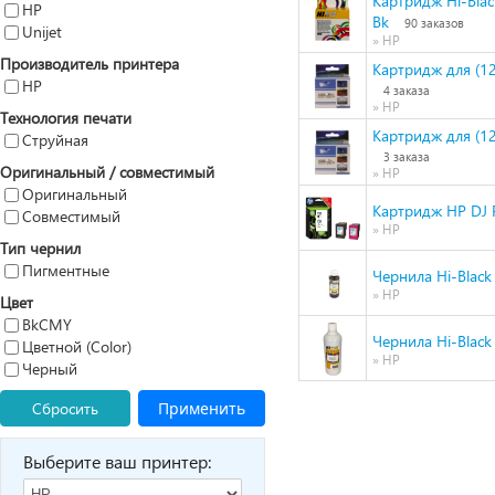
Картридж Hi-Bla
HP
Bk
90 заказов
Unijet
» HP
Производитель принтера
Картридж для (12
HP
4 заказа
» HP
Технология печати
Картридж для (12
Струйная
3 заказа
Оригинальный / совместимый
» HP
Оригинальный
Картридж HP DJ 
Совместимый
» HP
Тип чернил
Пигментные
Чернила Hi-Black
» HP
Цвет
BkCMY
Чернила Hi-Black
Цветной (Color)
» HP
Черный
Сбросить
Применить
Выберите ваш принтер: