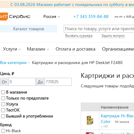
С 03.08.2026 Магазин работает с понедельника по субботу в во
Россия
+7 343 359-84-88
пн-пт: с 9:00 д
Каталог товаров
Вызвать курьера
Задать вопрос
Услуги
Магазин
Оплата и доставка
Организациям
Все категории
>
Картриджи и расходники для HP DeskJet F2480
Цена, ₽
Картриджи и расх
От
До
Следующие товары подойду
В магазине
Только по предоплате
Услуга
Наименование
ТестОК
Картридж Hi-Bla
Бывший в употреблении
Color
94 заказа
Бренд
» HP
Hi-Black