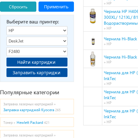
» HP
Сбросить
Применить
Чернила HP H406
300XL/ 121XL/ 81
Выберите ваш принтер:
Водорастворимые
» HP
Чернила Hi-Black
» HP
Чернила Hi-Black
Найти картриджи
» HP
Заправить картриджи
Чернила для HP 
InkTec
» HP
Популярные категории
Чернила для HP 
InkTec
» HP
Заправка лазерных картриджей »
Заправка картриджей Kyocera
265
Чернила для HP 
InkTec
» HP
Hewlett Packard
Тонер »
421
Заправка лазерных картриджей »