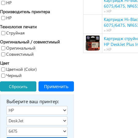
Картридж Hi-Blac
HP
6075/6475, №653
Производитель принтера
» HP
HP
Картридж Hi-Blac
6075/6475, №653
Технология печати
» HP
Струйная
Картридж струйн
Оригинальный / совместимый
HP DeskJet Plus 
Оригинальный
» HP
Совместимый
Цвет
Цветной (Color)
Черный
Сбросить
Применить
Выберите ваш принтер: