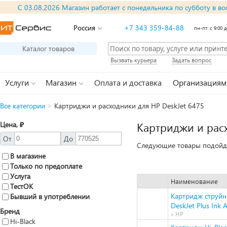
С 03.08.2026 Магазин работает с понедельника по субботу в во
Россия
+7 343 359-84-88
пн-пт: с 9:00 д
Каталог товаров
Вызвать курьера
Задать вопрос
Услуги
Магазин
Оплата и доставка
Организациям
Все категории
>
Картриджи и расходники для HP DeskJet 6475
Цена, ₽
Картриджи и расх
От
До
Следующие товары подойду
В магазине
Только по предоплате
Услуга
Наименование
ТестОК
Картридж струйн
Бывший в употреблении
DeskJet Plus Ink
Бренд
» HP
Hi-Black