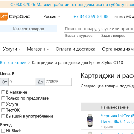
С 03.08.2026 Магазин работает с понедельника по субботу в во
Россия
+7 343 359-84-88
пн-пт: с 9:00 д
Каталог товаров
Вызвать курьера
Задать вопрос
Услуги
Магазин
Оплата и доставка
Организациям
Все категории
>
Картриджи и расходники для Epson Stylus C110
Цена, ₽
Картриджи и расх
От
До
Следующие товары подойдут
В магазине
Только по предоплате
Услуга
Наименование
ТестОК
Чернила InkTec (
Бывший в употреблении
Пигм., Bk, 0,1 л. 
Бренд
» Epson
Hi-Black