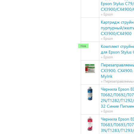
Epson Stylus С79
СХ3900/CX4900/
» Epson
Картридж струйн
пурпурный/желты
СХ3900/CX4900
» Epson
Комплект струйн
для Epson Stylus 
» Epson
Перезаправляемы
CX3900, CX4900, 
MyInk
» Перезаправляемы
Чернила Epson E
T0682/T0692/T0
2N/T1282/T1292/
32 Синие Пигмен
» Epson
Чернила Epson 
T0683/T0693/T0
3N/T1283/T1293/