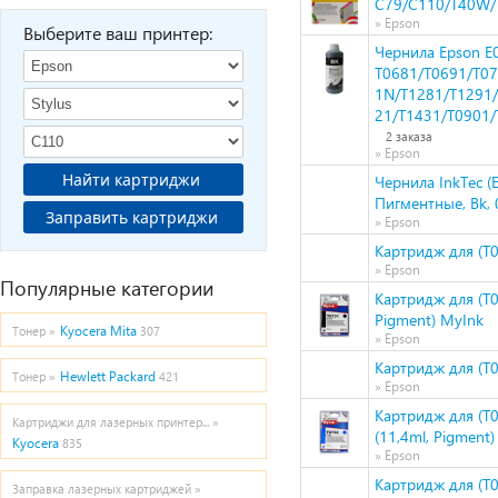
C79/C110/T40W/
» Epson
Выберите ваш принтер:
Чернила Epson E
T0681/T0691/T0
1N/T1281/T1291/
21/T1431/T0901/
2 заказа
» Epson
Найти картриджи
Чернила InkTec (
Пигментные, Bk, 0
Заправить картриджи
» Epson
Картридж для (T0
» Epson
Популярные категории
Картридж для (T0
Pigment) MyInk
Kyocera Mita
Тонер »
307
» Epson
Картридж для (T0
Hewlett Packard
Тонер »
421
» Epson
Картридж для (T
Картриджи для лазерных принтер... »
(11,4ml, Pigment
Kyocera
835
» Epson
Картридж для (T0
Заправка лазерных картриджей »