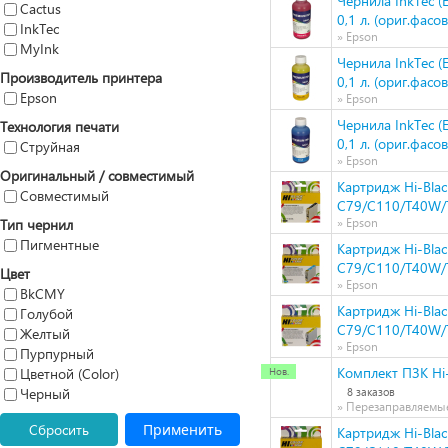
Чернила InkTec (
Cactus
0,1 л. (ориг.фасов
InkTec
» Epson
MyInk
Чернила InkTec (
Производитель принтера
0,1 л. (ориг.фасов
Epson
» Epson
Чернила InkTec (
Технология печати
0,1 л. (ориг.фасов
Струйная
» Epson
Оригинальный / совместимый
Картридж Hi-Blac
Совместимый
C79/C110/T40W/T
Тип чернил
» Epson
Пигментные
Картридж Hi-Blac
C79/C110/T40W/
Цвет
» Epson
BkCMY
Картридж Hi-Blac
Голубой
C79/C110/T40W/T
Желтый
» Epson
Пурпурный
Комплект ПЗК Hi-
Цветной (Color)
Черный
8 заказов
» Перезаправляемы
Сбросить
Применить
Картридж Hi-Blac