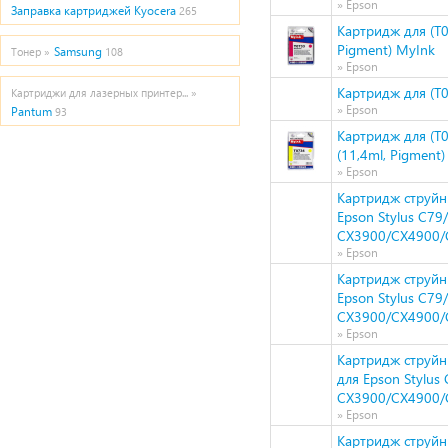
» Epson
Заправка картриджей Kyocera
265
Картридж для (T0
Pigment) MyInk
Samsung
Тонер »
108
» Epson
Картридж для (T
Картриджи для лазерных принтер... »
» Epson
Pantum
93
Картридж для (T
(11,4ml, Pigment
» Epson
Картридж струйн
Epson Stylus С79
СХ3900/CX4900/
» Epson
Картридж струйн
Epson Stylus С79
СХ3900/CX4900/
» Epson
Картридж струйн
для Epson Stylus
СХ3900/CX4900/
» Epson
Картридж струйн