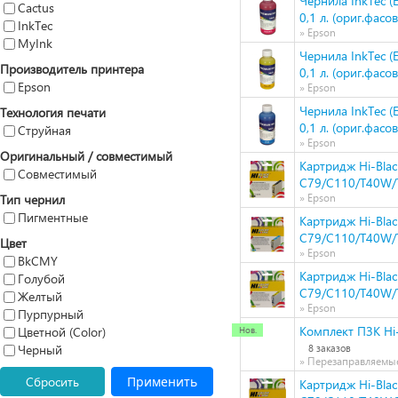
Чернила InkTec (
Cactus
0,1 л. (ориг.фасов
InkTec
» Epson
MyInk
Чернила InkTec (
Производитель принтера
0,1 л. (ориг.фасов
Epson
» Epson
Чернила InkTec (
Технология печати
0,1 л. (ориг.фасов
Струйная
» Epson
Оригинальный / совместимый
Картридж Hi-Blac
Совместимый
C79/C110/T40W/T
Тип чернил
» Epson
Пигментные
Картридж Hi-Blac
C79/C110/T40W/
Цвет
» Epson
BkCMY
Картридж Hi-Blac
Голубой
C79/C110/T40W/T
Желтый
» Epson
Пурпурный
Комплект ПЗК Hi-
Цветной (Color)
Черный
8 заказов
» Перезаправляемы
Сбросить
Применить
Картридж Hi-Blac