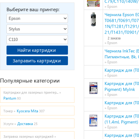
C79/C110/T40W/
» Epson
Выберите ваш принтер:
Чернила Epson E
T0681/T0691/T0
1N/T1281/T1291/
21/T1431/T0901/
2 заказа
» Epson
Найти картриджи
Чернила InkTec (
Пигментные, Bk, 0
Заправить картриджи
» Epson
Картридж для (T0
» Epson
Популярные категории
Картридж для (T0
Pigment) MyInk
Картриджи для лазерных принтер... »
» Epson
Pantum
93
Картридж для (T0
» Epson
Kyocera Mita
Тонер »
307
Картридж для (T
(11,4ml, Pigment
Доставка
Услуги »
25
» Epson
Картридж для (T0
Заправка лазерных картриджей »