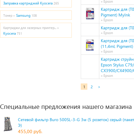
» Epson
Заправка картриджей Kyocera
265
Картридж для (T0
Pigment) MyInk
Samsung
Тонер »
108
» Epson
Картридж для (T
Картриджи для лазерных принтер... »
» Epson
Kyocera
751
Картридж для (T
(11,4ml, Pigment
» Epson
Картридж струйн
Epson Stylus С79
СХ3900/CX4900/
» Epson
1
2
>
Специальные предложения нашего магазина
Сетевой фильтр Buro 500SL-3-G 3м (5 розеток) серый (паке
Э)
455,00 руб.