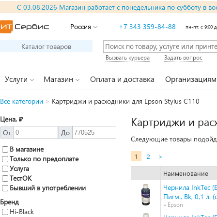
С 03.08.2026 Магазин работает с понедельника по субботу в во
Россия
+7 343 359-84-88
пн-пт: с 9:00 д
Каталог товаров
Вызвать курьера
Задать вопрос
Услуги
Магазин
Оплата и доставка
Организациям
Все категории
>
Картриджи и расходники для Epson Stylus C110
Цена, ₽
Картриджи и расх
От
До
Следующие товары подойдут
В магазине
1
2
>
Только по предоплате
Услуга
Наименование
ТестОК
Чернила InkTec (
Бывший в употреблении
Пигм., Bk, 0,1 л. 
Бренд
» Epson
Hi-Black