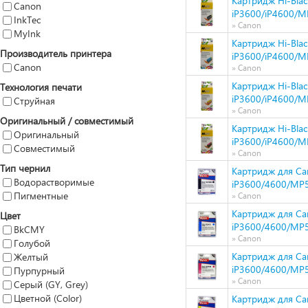
Картридж Hi-Bla
Canon
iP3600/iP4600/M
InkTec
» Canon
MyInk
Картридж Hi-Bla
Производитель принтера
iP3600/iP4600/M
Canon
» Canon
Картридж Hi-Bla
Технология печати
iP3600/iP4600/M
Струйная
» Canon
Оригинальный / совместимый
Картридж Hi-Bla
Оригинальный
iP3600/iP4600/M
Совместимый
» Canon
Тип чернил
Картридж для Ca
Водорастворимые
iP3600/4600/MP5
Пигментные
» Canon
Картридж для Ca
Цвет
iP3600/4600/MP5
BkCMY
» Canon
Голубой
Картридж для Ca
Желтый
iP3600/4600/MP5
Пурпурный
» Canon
Серый (GY, Grey)
Цветной (Color)
Картридж для Ca