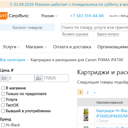
С 03.08.2026 Магазин работает с понедельника по субботу в во
Россия
+7 343 359-84-88
пн-пт: с 9:00 д
Каталог товаров
Вызвать курьера
Задать вопрос
Услуги
Магазин
Оплата и доставка
Организациям
Все категории
>
Картриджи и расходники для Canon PIXMA iP4700
Цена, ₽
Картриджи и рас
От
До
Следующие товары подойду
В магазине
1
2
>
Только по предоплате
Услуга
Наименование
ТестОК
Картридж Hi-Bla
Бывший в употреблении
iP3600/iP4600/M
Бренд
» Canon
Hi-Black