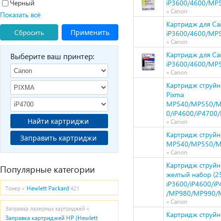
Черный
iP3600/4600/MP5
» Canon
Показать всё
Картридж для Ca
Сбросить
Применить
iP3600/4600/MP5
» Canon
Картридж для Ca
Выберите ваш принтер:
iP3600/4600/MP5
» Canon
Картридж струйн
Pixma
MP540/MP550/M
0/iP4600/iP4700
Найти картриджи
» Canon
Картридж струйн
Заправить картриджи
MP540/MP550/M
» Canon
Картридж струйн
Популярные категории
желтый набор (2
iP3600/iP4600/
Hewlett Packard
Тонер »
421
/MP980/MP990/
» Canon
Заправка лазерных картриджей »
Картридж струйн
Заправка картриджей HP (Hewlett