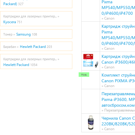
Pixma
Packard)
327
MP540/MP550/M
0/iP4600/iP4700
Картриджи для лазерных принтер... »
» Canon
Kyocera
751
Картридж струйн
Pixma
Samsung
Тонер »
108
MP540/MP550/M
0/iP4600/iP4700
Hewlett Packard
Барабан »
203
» Canon
Картридж струйн
Картриджи для лазерных принтер... »
Canon iP3600/4
Hewlett Packard
1054
» Canon
Комплект струйн
Canon PIXMA iP3
» Canon
Перезаправляемы
Pixma iP3600, M
автосбросом,ком
» Перезаправляемы
Чернила Canon C
220BK/820BK/520
» Canon