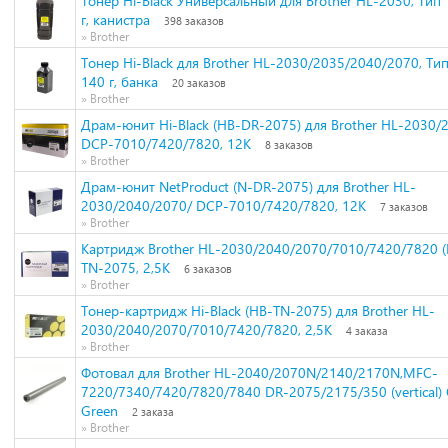
Тонер Hi-Black Универсальный для Brother HL-2030, Тип 1
г, канистра
398 заказов
» Brother
Тонер Hi-Black для Brother HL-2030/2035/2040/2070, Тип 
140 г, банка
20 заказов
» Brother
Драм-юнит Hi-Black (HB-DR-2075) для Brother HL-2030/
DCP-7010/7420/7820, 12K
8 заказов
» Brother
Драм-юнит NetProduct (N-DR-2075) для Brother HL-
2030/2040/2070/ DCP-7010/7420/7820, 12K
7 заказов
» Brother
Картридж Brother HL-2030/2040/2070/7010/7420/7820 (
TN-2075, 2,5К
6 заказов
» Brother
Тонер-картридж Hi-Black (HB-TN-2075) для Brother HL-
2030/2040/2070/7010/7420/7820, 2,5K
4 заказа
» Brother
Фотовал для Brother HL-2040/2070N/2140/2170N,MFC-
7220/7340/7420/7820/7840 DR-2075/2175/350 (vertical)
Green
2 заказа
» Brother