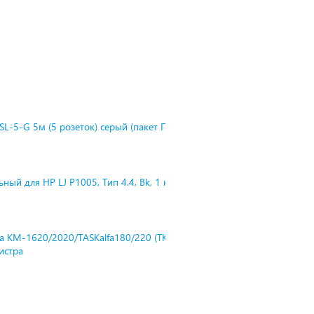
L-5-G 5м (5 розеток) серый (пакет П
ный для HP LJ P1005, Тип 4.4, Bk, 1 к
ra KM-1620/2020/TASKalfa180/220 (TK-
нистра