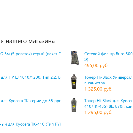
я нашего магазина
G 3м (5 розеток) серый (пакет П
Сетевой фильтр Buro 500S
Э)
495,00 руб.
для HP LJ 1010/1200, Тип 2.2, Bk,
Тонер Hi-Black Универсаль
г, канистра
1 325,00 руб.
 для Kyocera TK-серии до 35 ppm,
Тонер Hi-Black для Kyoce
410/TK-435) Bk, 870г, ка
1 295,00 руб.
ый для Kyocera TK-410 (Тип PYU