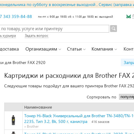
понедельника по субботу в воскресенье выходной , Сервис (заправка 
7 343 359-84-88
пн-пт: с 9:00 до 19:00; сб: с 11:00 до 18:00; вс: выходной
ь курьера
Задать вопрос
 доставка
Организациям
Статьи
Компания
Конт
и для Brother FAX 2920
Запр
Картриджи и расходники для Brother FAX 
Следующие товары подойдут для вашего принтера Brother FAX 292
Сортировать по
Наименование
Тонер Hi-Black Универсальный для Brother TN-3480/TN-
2235, Тип 3.2, Bk, 500 г, канистра
416 заказов
» Brother