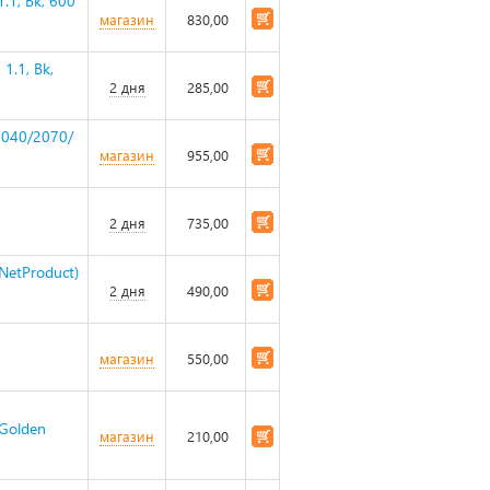
.1, Bk, 600
магазин
830,00
1.1, Bk,
2 дня
285,00
2040/2070/
магазин
955,00
2 дня
735,00
NetProduct)
2 дня
490,00
магазин
550,00
 Golden
магазин
210,00