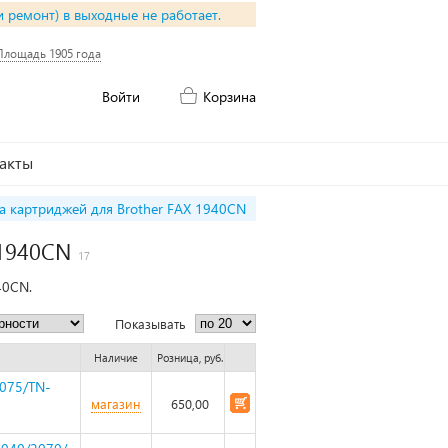
и ремонт) в выходные не работает.
Площадь 1905 года
Войти
Корзина
акты
а картриджей для Brother FAX 1940CN
 1940CN
17
40CN.
Показывать
Наличие
Розница, руб.
1075/TN-
магазин
650,00