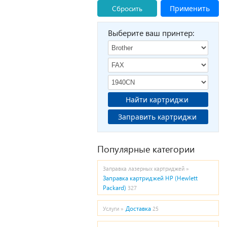
Сбросить
Применить
Выберите ваш принтер:
Найти картриджи
Заправить картриджи
Популярные категории
Заправка лазерных картриджей »
Заправка картриджей HP (Hewlett
Packard)
327
Доставка
Услуги »
25