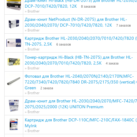
Драм-юнит Hi-Black (HB-DR-2075) для Brother HL-2030/
DCP-7010/7420/7820, 12K
8 заказов
» Brother
Драм-юнит NetProduct (N-DR-2075) для Brother HL-
2030/2040/2070/ DCP-7010/7420/7820, 12K
7 заказов
» Brother
Картридж Brother HL-2030/2040/2070/7010/7420/7820 (
TN-2075, 2,5К
6 заказов
» Brother
Тонер-картридж Hi-Black (HB-TN-2075) для Brother HL-
2030/2040/2070/7010/7420/7820, 2,5K
4 заказа
» Brother
Фотовал для Brother HL-2040/2070N/2140/2170N,MFC-
7220/7340/7420/7820/7840 DR-2075/2175/350 (vertical)
Green
2 заказа
» Brother
Драм-юнит для Brother HL-2030/2040/2070/MFC-7420/
2075/2025/2000 (12K) UNITON Premium
» Brother
Картридж для Brother DCP-110C/MFC-210C/FAX-1840C (
MyInk
» Brother