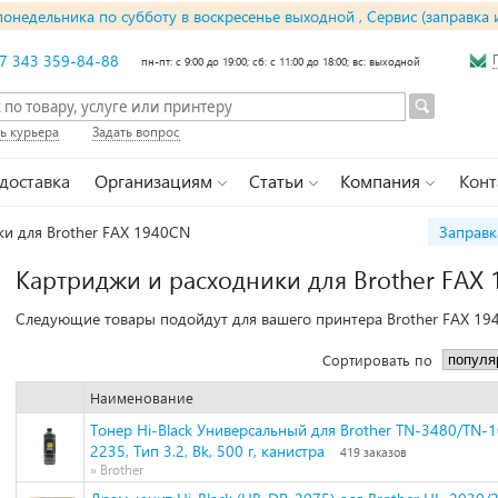
понедельника по субботу в воскресенье выходной , Сервис (заправка 
7 343 359-84-88
пн-пт: с 9:00 до 19:00; сб: с 11:00 до 18:00; вс: выходной
ь курьера
Задать вопрос
 доставка
Организациям
Статьи
Компания
Конт
ки для Brother FAX 1940CN
Заправк
Картриджи и расходники для Brother FAX
Следующие товары подойдут для вашего принтера Brother FAX 19
Сортировать по
Наименование
Тонер Hi-Black Универсальный для Brother TN-3480/TN-
2235, Тип 3.2, Bk, 500 г, канистра
419 заказов
» Brother