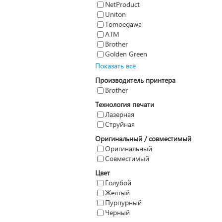
NetProduct
Uniton
Tomoegawa
ATM
Brother
Golden Green
Показать всё
Производитель принтера
Brother
Технология печати
Лазерная
Струйная
Оригинальный / совместимый
Оригинальный
Совместимый
Цвет
Голубой
Желтый
Пурпурный
Черный