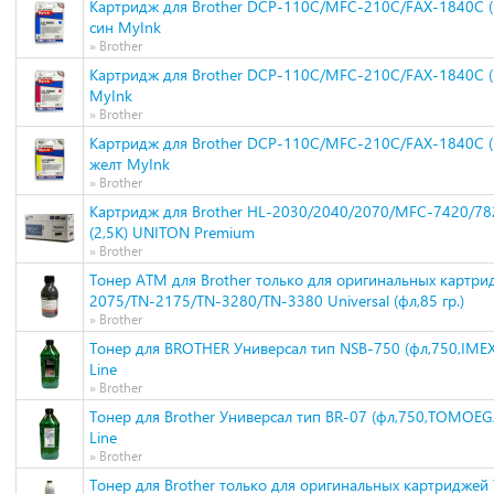
Картридж для Brother DCP-110C/MFC-210C/FAX-1840C 
син MyInk
» Brother
Картридж для Brother DCP-110C/MFC-210C/FAX-1840C 
MyInk
» Brother
Картридж для Brother DCP-110C/MFC-210C/FAX-1840C (
желт MyInk
» Brother
Картридж для Brother HL-2030/2040/2070/MFC-7420/78
(2,5K) UNITON Premium
» Brother
Тонер ATM для Brother только для оригинальных картри
2075/TN-2175/TN-3280/TN-3380 Universal (фл,85 гр.)
» Brother
Тонер для BROTHER Универсал тип NSB-750 (фл,750,IMEX
Line
» Brother
Тонер для Brother Универсал тип BR-07 (фл,750,TOMOE
Line
» Brother
Тонер для Brother только для оригинальных картриджей