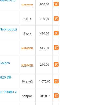
2040/2070/
магазин
950,00
2 дня
730,00
NetProduct)
2 дня
490,00
магазин
545,00
 Golden
магазин
210,00
7820 DR-
10 дней
1 075,00
LC900BK) ч
запрос
205,00*