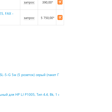
запрос
390,00*
5, FAX -
запрос
5 750,00*
L-5-G 5м (5 розеток) серый (пакет П
ный для HP LJ P1005, Тип 4.4, Bk, 1 к