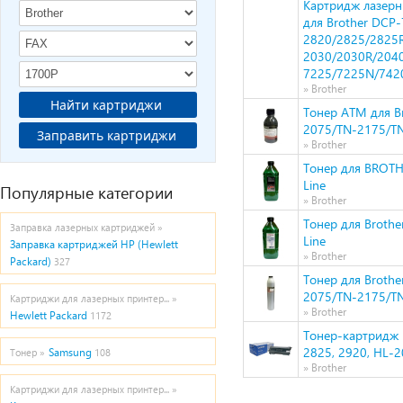
Картридж лазерн
для Brother DCP
2820/2825/2825
2030/2030R/204
7225/7225N/742
» Brother
Найти картриджи
Тонер ATM для B
2075/TN-2175/TN-
Заправить картриджи
» Brother
Тонер для BROTH
Line
Популярные категории
» Brother
Тонер для Broth
Заправка лазерных картриджей »
Line
Заправка картриджей HP (Hewlett
» Brother
Packard)
327
Тонер для Broth
2075/TN-2175/TN
Картриджи для лазерных принтер... »
» Brother
Hewlett Packard
1172
Тонер-картридж B
2825, 2920, HL-2
Samsung
Тонер »
108
» Brother
Картриджи для лазерных принтер... »