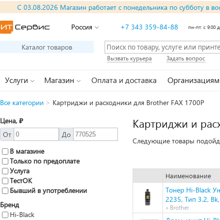
С 03.08.2026 Магазин работает с понедельника по субботу в во
Россия
+7 343 359-84-88
пн-пт: с 9:00 д
Каталог товаров
Вызвать курьера
Задать вопрос
Услуги
Магазин
Оплата и доставка
Организациям
Все категории
>
Картриджи и расходники для Brother FAX 1700P
Цена, ₽
Картриджи и расх
От
До
Следующие товары подойдут
В магазине
Только по предоплате
Услуга
Наименование
ТестОК
Тонер Hi-Black 
Бывший в употреблении
2235, Тип 3.2, Bk
Бренд
» Brother
Hi-Black