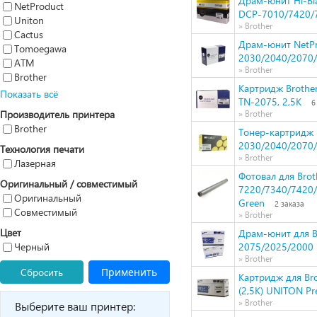
Драм-юнит Hi-Bl
NetProduct
DCP-7010/7420/7
Uniton
» Brother
Cactus
Драм-юнит NetPr
Tomoegawa
2030/2040/2070/
ATM
» Brother
Brother
Картридж Brothe
Показать всё
TN-2075, 2,5К
6
Производитель принтера
» Brother
Brother
Тонер-картридж H
2030/2040/2070/
Технология печати
» Brother
Лазерная
Фотовал для Bro
Оригинальный / совместимый
7220/7340/7420/7
Оригинальный
Green
2 заказа
Совместимый
» Brother
Цвет
Драм-юнит для B
Черный
2075/2025/2000 
» Brother
Сбросить
Применить
Картридж для Br
(2,5K) UNITON P
» Brother
Выберите ваш принтер: