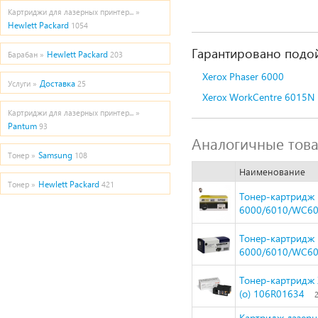
Картриджи для лазерных принтер... »
Hewlett Packard
1054
Гарантировано подой
Hewlett Packard
Барабан »
203
Xerox Phaser 6000
Доставка
Услуги »
25
Xerox WorkCentre 6015N
Картриджи для лазерных принтер... »
Pantum
93
Аналогичные тов
Samsung
Тонер »
108
Наименование
Hewlett Packard
Тонер »
421
Тонер-картридж H
6000/6010/WC601
Тонер-картридж 
6000/6010/WC601
Тонер-картридж 
(o) 106R01634
Картридж лазер