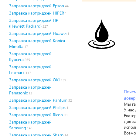
Заправка картриджей Epson
44
Заправка картриджей HIPER
1
Заправка картриджей HP
(Hewlett Packard)
327
Заправка картриджей Huawei
1
Заправка картриджей Konica
Minolta
17
Заправка картриджей
Kyocera
265
Заправка картриджей
Lexmark
117
Заправка картриджей OKI
139
Заправка картриджей
Почем
Panasonic
13
довер
Заправка картриджей Pantum
32
Мы га
Заправка картриджей Phillips
1
У нас
Заправка картриджей Ricoh
Екате
90
Для з
Заправка картриджей
испол
Samsung
143
Возмо
Заправка картриджей Sharp
14