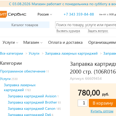
С 03.08.2026 Магазин работает с понедельника по субботу в во
Россия
+7 343 359-84-88
пн-пт: с 9:00 д
Каталог товаров
Вызвать курьера
Задать вопрос
Услуги
Магазин
Оплата и доставка
Организациям
Все категории
>
Услуги
>
Заправка лазерных картриджей
>
Заправ
Категории
Заправка картрид
2000 стр. (106R016
Программное обеспечение
11
Артикул: 66609454
Услуги
2530
Заправка лазерных
картриджей
780,00
1763
руб.
Заправка картриджей Avision
1
Заправка картриджей Brother
93
Заправка картриджей Canon
185
Купить оптом
Заправка картриджей Deli
6