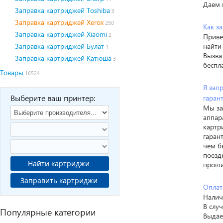
Даем 
Заправка картриджей Toshiba
3
Заправка картриджей Xerox
250
Как з
Заправка картриджей Xiaomi
2
Приве
Заправка картриджей Булат
найти
1
Вызва
Заправка картриджей Катюша
3
беспл
Товары
16524
Я зап
Выберите ваш принтер:
гаран
Мы за
аппар
картр
гаран
чем б
поезд
Найти картриджи
проши
Заправить картриджи
Оплат
Налич
В слу
Популярные категории
Выдае