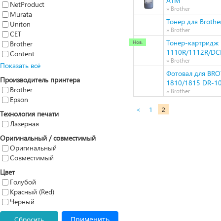
ATM
NetProduct
» Brother
Murata
Тонер для Brothe
Uniton
» Brother
CET
Тонер-картридж H
Brother
1110R/1112R/DC
Content
» Brother
Показать всё
Фотовал для BR
Производитель принтера
1810/1815 DR-107
Brother
» Brother
Epson
<
1
2
Технология печати
Лазерная
Оригинальный / совместимый
Оригинальный
Совместимый
Цвет
Голубой
Красный (Red)
Черный
Сбросить
Применить