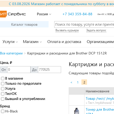
С 03.08.2026 Магазин работает с понедельника по субботу в во
Россия
+7 343 359-84-88
пн-пт: с 9:00 д
Каталог товаров
Вызвать курьера
Задать вопрос
Услуги
Магазин
Оплата и доставка
Организациям
Все категории
>
Картриджи и расходники для Brother DCP 1512R
Цена, ₽
Картриджи и рас
От
До
Следующие товары подойду
В магазине
<
1
2
Только по предоплате
Услуга
Наименование
ТестОК
Товар /тест/ /my
Бывший в употреблении
» Тест /mykkhowd/ 1
Бренд
Тонер для Brothe
Hi-Black